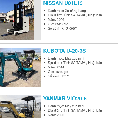
NISSAN
U01L13
Danh mục
:
Xe nâng hàng
Địa điểm
:
Tỉnh SAITAMA , Nhật bản
Năm
:
2006
Giờ
:
3523 giờ
Số sê-ri
:
R1G-096**
KUBOTA
U-20-3S
Danh mục
:
Máy xúc mini
Địa điểm
:
Tỉnh SAITAMA , Nhật bản
Năm
:
2014
Giờ
:
1648 giờ
Số sê-ri
:
171**
YANMAR
VIO20-6
Danh mục
:
Máy xúc mini
Địa điểm
:
Tỉnh SAITAMA , Nhật bản
Năm
:
2020