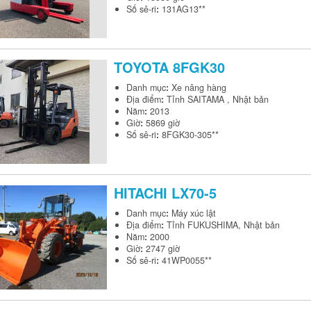
Số sê-ri
:
131AG13**
TOYOTA
8FGK30
Danh mục
:
Xe nâng hàng
Địa điểm
:
Tỉnh SAITAMA , Nhật bản
Năm
:
2013
Giờ
:
5869 giờ
Số sê-ri
:
8FGK30-305**
HITACHI
LX70-5
Danh mục
:
Máy xúc lật
Địa điểm
:
Tỉnh FUKUSHIMA, Nhật bản
Năm
:
2000
Giờ
:
2747 giờ
Số sê-ri
:
41WP0055**