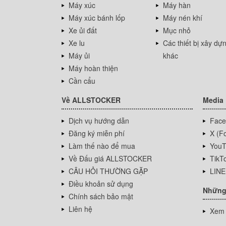
Máy xúc
Máy hàn
Máy xúc bánh lốp
Máy nén khí
Xe ủi đất
Mục nhỏ
Xe lu
Các thiết bị xây dự
Máy ủi
khác
Máy hoàn thiện
Cần cẩu
Về ALLSTOCKER
Media
Dịch vụ hướng dẫn
Face
Đăng ký miễn phí
X (Fo
Làm thế nào để mua
YouT
Về Đấu giá ALLSTOCKER
TikT
CÂU HỎI THƯỜNG GẶP
LINE
Điều khoản sử dụng
Những
Chính sách bảo mật
Liên hệ
Xem 