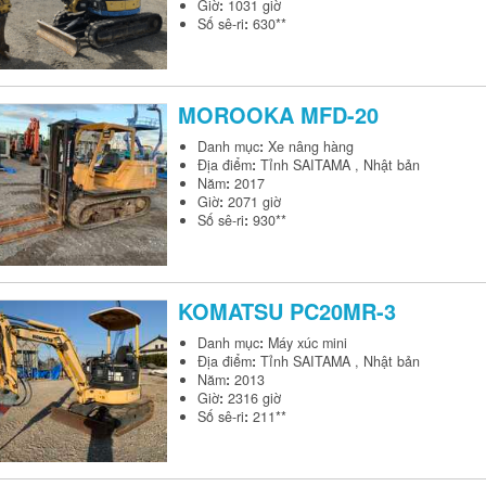
Giờ
:
1031 giờ
Số sê-ri
:
630**
MOROOKA
MFD-20
Danh mục
:
Xe nâng hàng
Địa điểm
:
Tỉnh SAITAMA , Nhật bản
Năm
:
2017
Giờ
:
2071 giờ
Số sê-ri
:
930**
KOMATSU
PC20MR-3
Danh mục
:
Máy xúc mini
Địa điểm
:
Tỉnh SAITAMA , Nhật bản
Năm
:
2013
Giờ
:
2316 giờ
Số sê-ri
:
211**