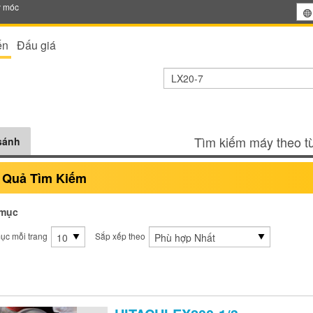
y móc
ến
Đấu giá
Tìm kiếm máy theo từ
sánh
 Quả Tìm Kiếm
mục
ục mỗi trang
Sắp xếp theo