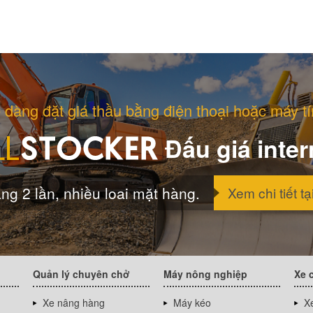
 dàng đặt giá thầu bằng điện thoại hoặc máy tí
Đấu giá inter
ng 2 lần, nhiều loai mặt hàng.
Xem chi tiết tạ
Quản lý chuyên chở
Máy nông nghiệp
Xe 
Xe nâng hàng
Máy kéo
Xe