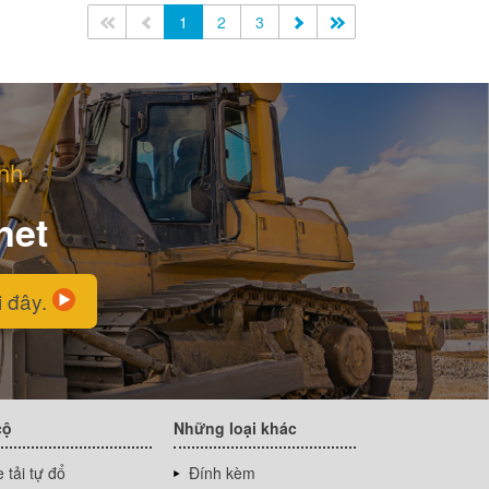
<<
<
1
2
3
>
>>
nh.
net
i đây.
cộ
Những loại khác
 tải tự đổ
Đính kèm