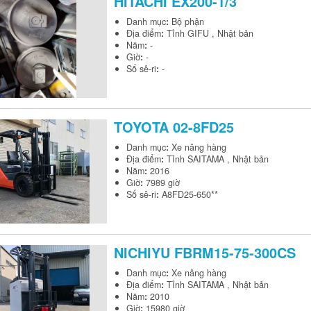
HITACHI
EX200-1/3
Danh mục
:
Bộ phận
Địa điểm
:
Tỉnh GIFU , Nhật bản
Năm
:
-
Giờ
:
-
Số sê-ri
:
-
TOYOTA
02-8FD25
Danh mục
:
Xe nâng hàng
Địa điểm
:
Tỉnh SAITAMA , Nhật bản
Năm
:
2016
Giờ
:
7989 giờ
Số sê-ri
:
A8FD25-650**
NICHIYU
FBRM15-75-300CS
Danh mục
:
Xe nâng hàng
Địa điểm
:
Tỉnh SAITAMA , Nhật bản
Năm
:
2010
Giờ
:
15980 giờ