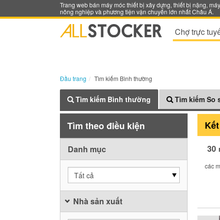
Trang web bán máy móc thiết bị xây dựng, thiết bị nặng, má
nông nghiệp và phương tiện vận chuyển lớn nhất Châu Á.
Chợ trực tuy
Đầu trang
Tìm kiếm Bình thường
Tìm kiếm Bình thường
Tìm kiếm So 
Kết
Tìm theo điều kiện
30
Danh mục
các m
Tất cả
Nhà sản xuất