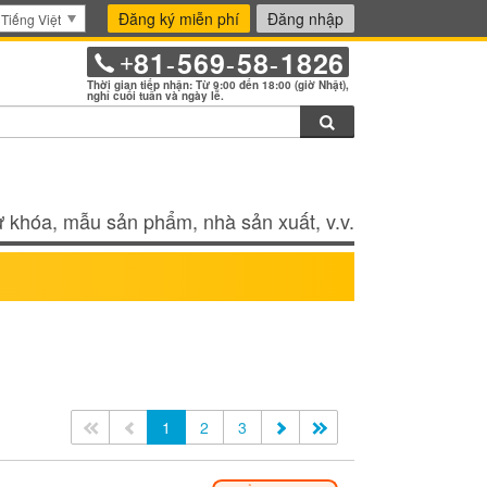
Đăng ký miễn phí
Đăng nhập
Tiếng Việt
81
569
58
1826
+
-
-
-
Thời gian tiếp nhận: Từ 9:00 đến 18:00 (giờ Nhật),
nghỉ cuối tuần và ngày lễ.
Tìm kiếm
 khóa, mẫu sản phẩm, nhà sản xuất, v.v.
<<
<
1
2
3
>
>>