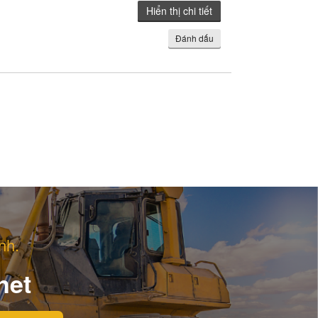
Hiển thị chi tiết
Đánh dấu
nh.
net