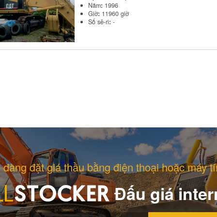
Năm
:
1996
Giờ
:
11960 giờ
Số sê-ri
:
-
 dàng đặt giá thầu bằng điện thoại hoặc máy tí
Đấu giá inter