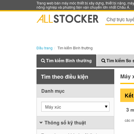
Trang web bán máy móc thiết bị xây dựng, thiết bị nặng, má
nông nghiệp và phương tiện vận chuyển lớn nhất Châu Á.
Chợ trực tuy
Đầu trang
Tìm kiếm Bình thường
Tìm kiếm Bình thường
Tìm kiếm So 
Máy 
Tìm theo điều kiện
Danh mục
Kết
Máy xúc
3
m
các m
Thông số kỹ thuật