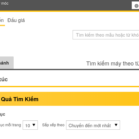
y móc
ến
Đấu giá
Tìm kiếm máy theo từ
sánh
xúc
 Quả Tìm Kiếm
ục
ục mỗi trang
Sắp xếp theo