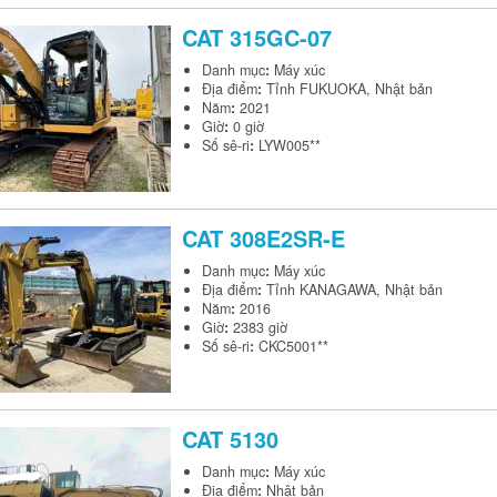
CAT
315GC-07
Danh mục
:
Máy xúc
Địa điểm
:
Tỉnh FUKUOKA, Nhật bản
Năm
:
2021
Giờ
:
0 giờ
Số sê-ri
:
LYW005**
CAT
308E2SR-E
Danh mục
:
Máy xúc
Địa điểm
:
Tỉnh KANAGAWA, Nhật bản
Năm
:
2016
Giờ
:
2383 giờ
Số sê-ri
:
CKC5001**
CAT
5130
Danh mục
:
Máy xúc
Địa điểm
:
Nhật bản