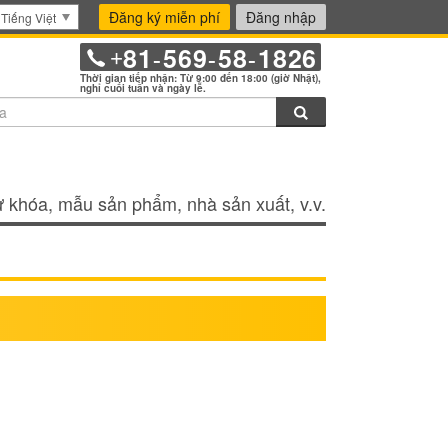
Đăng ký miễn phí
Đăng nhập
Tiếng Việt
81
569
58
1826
+
-
-
-
Thời gian tiếp nhận: Từ 9:00 đến 18:00 (giờ Nhật),
nghỉ cuối tuần và ngày lễ.
Tìm kiếm
 khóa, mẫu sản phẩm, nhà sản xuất, v.v.