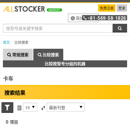
免费注册
登录
81
569
58
1826
简体中文
+
-
-
-
搜索
首页
比较搜索
常规搜索
比较搜索
比较按型号分组的机器
卡车
搜索结果
搜索状态
每页项目
排序方式
0
项目