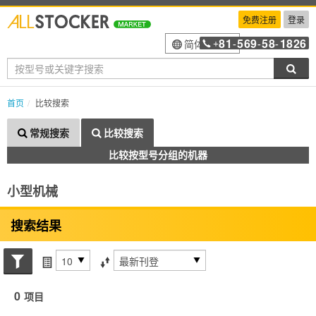
免费注册
登录
81
569
58
1826
简体中文
+
-
-
-
搜索
首页
比较搜索
常规搜索
比较搜索
比较按型号分组的机器
小型机械
搜索结果
搜索状态
每页项目
排序方式
0
项目