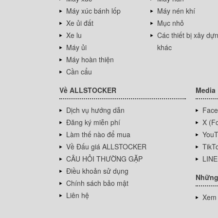
Máy xúc bánh lốp
Máy nén khí
Xe ủi đất
Mục nhỏ
Xe lu
Các thiết bị xây dự
Máy ủi
khác
Máy hoàn thiện
Cần cẩu
Về ALLSTOCKER
Media
Dịch vụ hướng dẫn
Face
Đăng ký miễn phí
X (Fo
Làm thế nào để mua
YouT
Về Đấu giá ALLSTOCKER
TikT
CÂU HỎI THƯỜNG GẶP
LINE
Điều khoản sử dụng
Những
Chính sách bảo mật
Liên hệ
Xem 