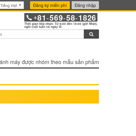
Đăng ký miễn phí
Đăng nhập
Tiếng Việt
81
569
58
1826
+
-
-
-
Thời gian tiếp nhận: Từ 9:00 đến 18:00 (giờ Nhật),
nghỉ cuối tuần và ngày lễ.
Tìm kiếm
ánh máy được nhóm theo mẫu sản phẩm