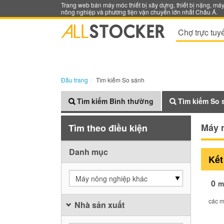
Trang web bán máy móc thiết bị xây dựng, thiết bị nặng, má
nông nghiệp và phương tiện vận chuyển lớn nhất Châu Á.
Chợ trực tuy
Đầu trang
Tìm kiếm So sánh
Tìm kiếm Bình thường
Tìm kiếm So 
Máy 
Tìm theo điều kiện
Danh mục
Kết
Máy nông nghiệp khác
0
m
các m
Nhà sản xuất