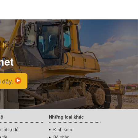
nh.
net
i đây.
cộ
Những loại khác
 tải tự đổ
Đính kèm
 tải
Bộ phận