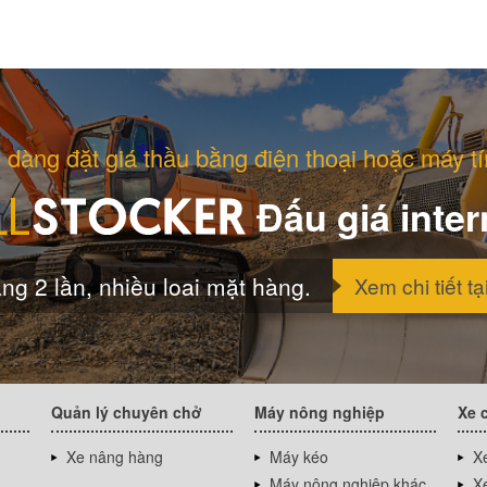
 dàng đặt giá thầu bằng điện thoại hoặc máy tí
Đấu giá inter
ng 2 lần, nhiều loai mặt hàng.
Xem chi tiết tạ
Quản lý chuyên chở
Máy nông nghiệp
Xe 
Xe nâng hàng
Máy kéo
Xe
Máy nông nghiệp khác
Xe