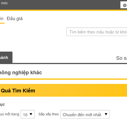
y móc
ến
Đấu giá
So s
sánh
nông nghiệp khác
 Quả Tìm Kiếm
ục
ục mỗi trang
Sắp xếp theo