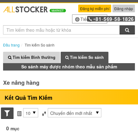
Đăng ký miễn phí
Đăng nhập
81
569
58
1826
Tiếng Việt
+
-
-
-
Tìm
Đầu trang
Tìm kiếm So sánh
Tìm kiếm Bình thường
Tìm kiếm So sánh
So sánh máy được nhóm theo mẫu sản phẩm
Xe nâng hàng
Kết Quả Tìm Kiếm
Search conditions
các mục mỗi trang
Sắp xếp theo
0
mục