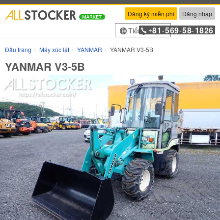
Đăng ký miễn phí
Đăng nhập
81
569
58
1826
Tiếng Việt
+
-
-
-
Đầu trang
Máy xúc lật
YANMAR
YANMAR V3-5B
YANMAR V3-5B