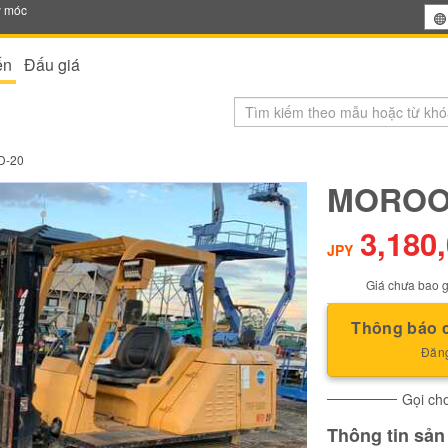
y móc
ến
Đấu giá
D-20
MOROO
3,180
JPY
Giá chưa bao g
Thông báo c
Đăng
Gọi cho
Thông tin sả