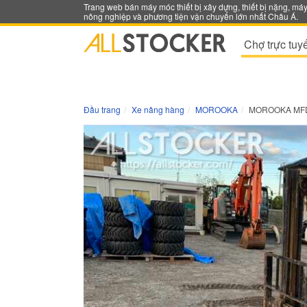
Trang web bán máy móc thiết bị xây dựng, thiết bị nặng, má
nông nghiệp và phương tiện vận chuyển lớn nhất Châu Á.
Chợ trực tuy
Đầu trang
Xe nâng hàng
MOROOKA
MOROOKA MF