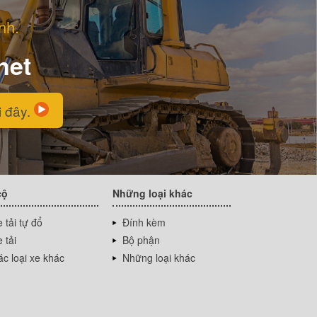
nh.
net
i đây.
cộ
Những loại khác
 tải tự đổ
Đính kèm
 tải
Bộ phận
c loại xe khác
Những loại khác