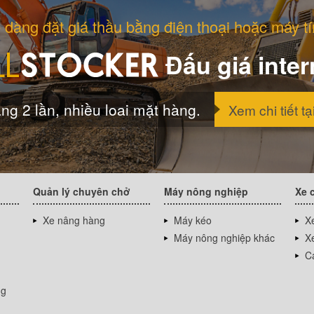
 dàng đặt giá thầu bằng điện thoại hoặc máy tí
Đấu giá inter
ng 2 lần, nhiều loai mặt hàng.
Xem chi tiết tạ
Quản lý chuyên chở
Máy nông nghiệp
Xe 
Xe nâng hàng
Máy kéo
Xe
Máy nông nghiệp khác
Xe
Cá
ng