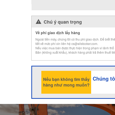
Chú ý quan trọng
Về phí giao dịch lấy hàng
Ngoài tiền máy, chúng tôi có thu phí giao dịch. Để biết th
tiết về mức phí xin liên hệ cs@allstocker.com.
Nếu việc mua bán được thực hiện trong phạm vi lãnh thổ
Bản (không xuất khẩu), khách hàng phải trả thêm thuế tiê
Chúng tô
Nếu bạn không tìm thấy
hàng như mong muốn?