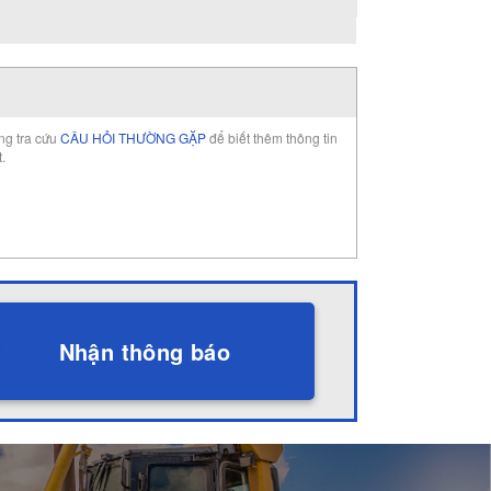
òng tra cứu
CÂU HỎI THƯỜNG GẶP
để biết thêm thông tin
t.
Nhận thông báo