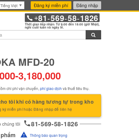
Đăng ký miễn phí
Đăng nhập
Tiếng Việt
81
569
58
1826
+
-
-
-
Thời gian tiếp nhận: Từ 9:00 đến 18:00 (giờ Nhật),
nghỉ cuối tuần và ngày lễ.
Tìm kiếm
KA MFD-20
,000
-
3,180,000
ồm chi phí vận chuyển,
phí giao dịch
và thuế tiêu thụ.
ho tôi khi có hàng tương tự trong kho
 ký miễn phí hoặc Đăng nhập để liên hệ
81-569-58-1826
 chúng tôi
n phẩm
Thông báo quan trọng