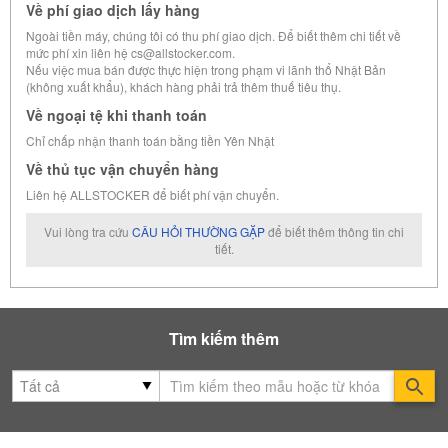
Về phí giao dịch lấy hàng
Ngoài tiền máy, chúng tôi có thu phí giao dịch. Để biết thêm chi tiết về
mức phí xin liên hệ cs@allstocker.com.
Nếu việc mua bán được thực hiện trong phạm vi lãnh thổ Nhật Bản
(không xuất khẩu), khách hàng phải trả thêm thuế tiêu thụ.
Về ngoại tệ khi thanh toán
Chỉ chấp nhận thanh toán bằng tiền Yên Nhật
Về thủ tục vận chuyển hàng
Liên hệ ALLSTOCKER để biết phí vận chuyển.
Vui lòng tra cứu
CÂU HỎI THƯỜNG GẶP
để biết thêm thông tin chi
tiết.
Tìm kiếm thêm
Se