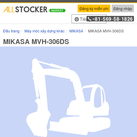
Đăng ký miễn phí
Đăng nhập
81
569
58
1826
Tiếng Việt
+
-
-
-
Đầu trang
Máy móc xây dựng khác
MIKASA
MIKASA MVH-306DS
MIKASA MVH-306DS