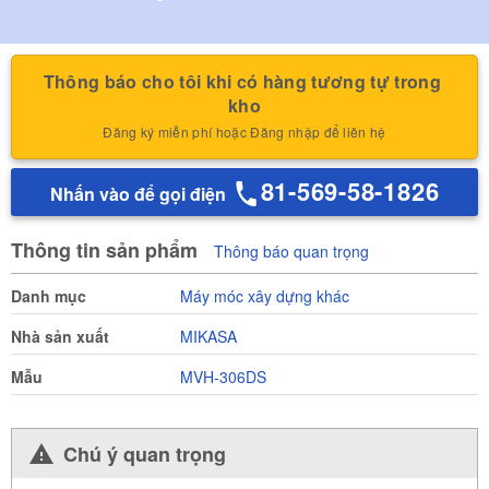
Thông báo cho tôi khi có hàng tương tự trong 
kho
Đăng ký miễn phí hoặc Đăng nhập để liên hệ
81-569-58-1826
Nhấn vào để gọi điện
Thông tin sản phẩm
Thông báo quan trọng
Danh mục
Máy móc xây dựng khác
Nhà sản xuất
MIKASA
Mẫu
MVH-306DS
Chú ý quan trọng