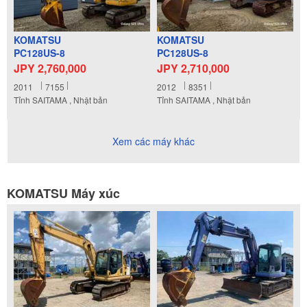
KOMATSU
KOMATSU
PC128US-8
PC128US-8
JPY 2,760,000
JPY 2,710,000
2011
7155
2012
8351
Tỉnh SAITAMA , Nhật bản
Tỉnh SAITAMA , Nhật bản
Xem các máy khác
KOMATSU Máy xúc