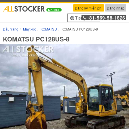
Đăng ký miễn phí
Đăng nhập
81
569
58
1826
Tiếng Việt
+
-
-
-
Đầu trang
Máy xúc
KOMATSU
KOMATSU PC128US-8
KOMATSU PC128US-8