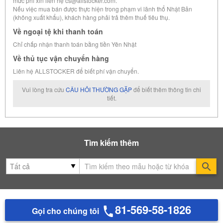
mức phí xin liên hệ cs@allstocker.com.
Nếu việc mua bán được thực hiện trong phạm vi lãnh thổ Nhật Bản
(không xuất khẩu), khách hàng phải trả thêm thuế tiêu thụ.
Về ngoại tệ khi thanh toán
Chỉ chấp nhận thanh toán bằng tiền Yên Nhật
Về thủ tục vận chuyển hàng
Liên hệ ALLSTOCKER để biết phí vận chuyển.
Vui lòng tra cứu
CÂU HỎI THƯỜNG GẶP
để biết thêm thông tin chi
tiết.
Tìm kiếm thêm
Se
81-569-58-1826
Gọi cho chúng tôi