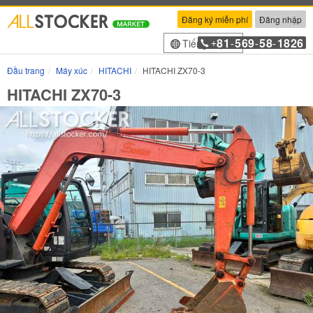
Đăng ký miễn phí
Đăng nhập
81
569
58
1826
Tiếng Việt
+
-
-
-
Đầu trang
Máy xúc
HITACHI
HITACHI ZX70-3
HITACHI ZX70-3