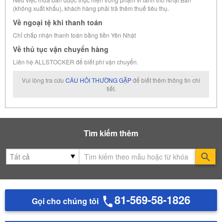
(không xuất khẩu), khách hàng phải trả thêm thuế tiêu thụ.
Về ngoại tệ khi thanh toán
Chỉ chấp nhận thanh toán bằng tiền Yên Nhật
Về thủ tục vận chuyển hàng
Liên hệ ALLSTOCKER để biết phí vận chuyển.
Vui lòng tra cứu
CÂU HỎI THƯỜNG GẶP
để biết thêm thông tin chi
tiết.
Tìm kiếm thêm
Se
81-569-58-1826
Gọi cho chúng tôi