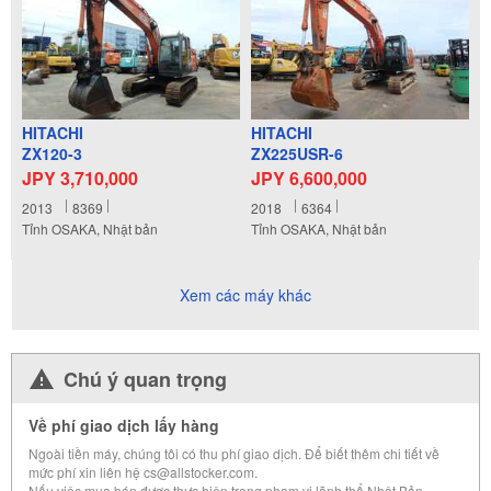
HITACHI
HITACHI
ZX120-3
ZX225USR-6
JPY 3,710,000
JPY 6,600,000
2013
8369
2018
6364
Tỉnh OSAKA, Nhật bản
Tỉnh OSAKA, Nhật bản
Xem các máy khác
Chú ý quan trọng
Về phí giao dịch lấy hàng
Ngoài tiền máy, chúng tôi có thu phí giao dịch. Để biết thêm chi tiết về
mức phí xin liên hệ cs@allstocker.com.
Nếu việc mua bán được thực hiện trong phạm vi lãnh thổ Nhật Bản