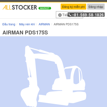
Đăng ký miễn phí
Đăng nhập
81
569
58
1826
Tiếng Việt
+
-
-
-
Đầu trang
Máy nén khí
AIRMAN
AIRMAN PDS175S
AIRMAN PDS175S