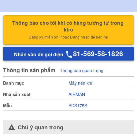
Thông báo cho tôi khi có hàng tương tự trong 
kho
Đăng ký miễn phí hoặc Đăng nhập để liên hệ
81-569-58-1826
Nhấn vào để gọi điện
Thông tin sản phẩm
Thông báo quan trọng
Danh mục
Máy nén khí
Nhà sản xuất
AIRMAN
Mẫu
PDS175S
Chú ý quan trọng