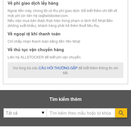
Về phí giao dịch lấy hàng
Ngoài tiền máy, chúng tôi có thu phí giao dịch. Để biết thêm chi tiết về
mức phí xin liên hệ cs@allstocker.com.
Nếu việc mua bán được thực hiện trong phạm vi lãnh thổ Nhật Bản
(không xuất khẩu), khách hàng phải trả thêm thuế tiêu thụ.
Về ngoại tệ khi thanh toán
Chỉ chấp nhận thanh toán bằng tiền Yên Nhật
Về thủ tục vận chuyển hàng
Liên hệ ALLSTOCKER để biết phí vận chuyển.
Vui lòng tra cứu
CÂU HỎI THƯỜNG GẶP
để biết thêm thông tin chi
tiết.
Tìm kiếm thêm
Se