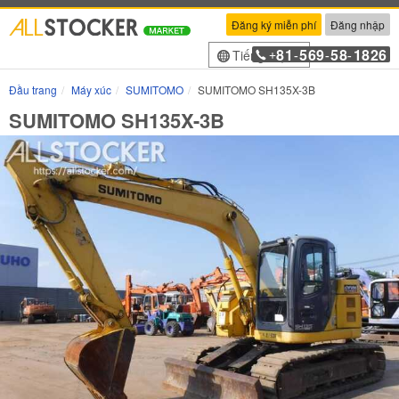
Đăng ký miễn phí
Đăng nhập
81
569
58
1826
Tiếng Việt
+
-
-
-
Đầu trang
Máy xúc
SUMITOMO
SUMITOMO SH135X-3B
SUMITOMO SH135X-3B