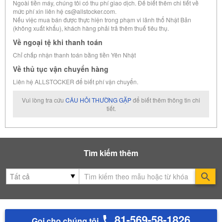
Ngoài tiền máy, chúng tôi có thu phí giao dịch. Để biết thêm chi tiết về
mức phí xin liên hệ cs@allstocker.com.
Nếu việc mua bán được thực hiện trong phạm vi lãnh thổ Nhật Bản
(không xuất khẩu), khách hàng phải trả thêm thuế tiêu thụ.
Về ngoại tệ khi thanh toán
Chỉ chấp nhận thanh toán bằng tiền Yên Nhật
Về thủ tục vận chuyển hàng
Liên hệ ALLSTOCKER để biết phí vận chuyển.
Vui lòng tra cứu
CÂU HỎI THƯỜNG GẶP
để biết thêm thông tin chi
tiết.
Tìm kiếm thêm
Se
81-569-58-1826
Gọi cho chúng tôi