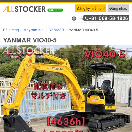
Đăng ký miễn phí
Đăng nhập
81
569
58
1826
Tiếng Việt
+
-
-
-
Đầu trang
Máy xúc mini
YANMAR
YANMAR VIO40-5
YANMAR VIO40-5