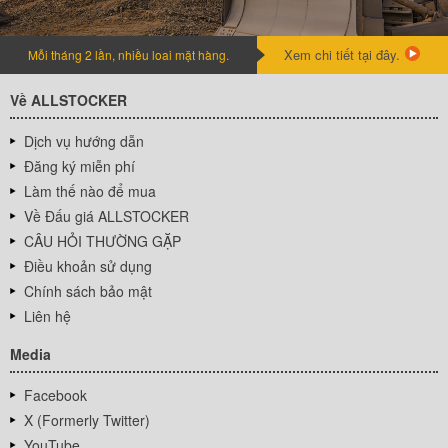
Xem chi tiết tại đây.
Mỗi tháng 2 lần, nhiều loai mặt hàng.
Về ALLSTOCKER
Dịch vụ hướng dẫn
Đăng ký miễn phí
Làm thế nào để mua
Về Đấu giá ALLSTOCKER
CÂU HỎI THƯỜNG GẶP
Điều khoản sử dụng
Chính sách bảo mật
Liên hệ
Media
Facebook
X (Formerly Twitter)
YouTube