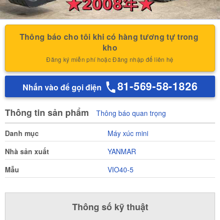
Thông báo cho tôi khi có hàng tương tự trong 
kho
Đăng ký miễn phí hoặc Đăng nhập để liên hệ
81-569-58-1826
Nhấn vào để gọi điện
Thông tin sản phẩm
Thông báo quan trọng
Danh mục
Máy xúc mini
Nhà sản xuất
YANMAR
Mẫu
VIO40-5
Thông số kỹ thuật