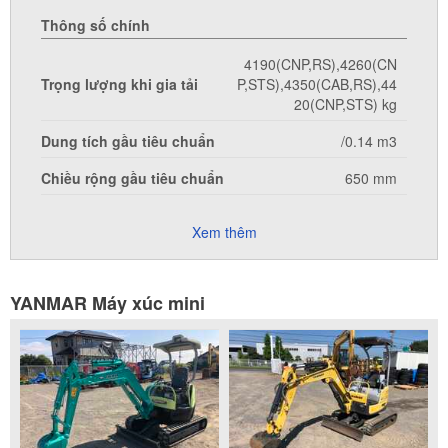
Thông số chính
4190(CNP,RS),4260(CN
Trọng lượng khi gia tải
P,STS),4350(CAB,RS),44
20(CNP,STS) kg
Dung tích gầu tiêu chuẩn
/0.14 m3
Chiều rộng gầu tiêu chuẩn
650 mm
Xem thêm
YANMAR Máy xúc mini