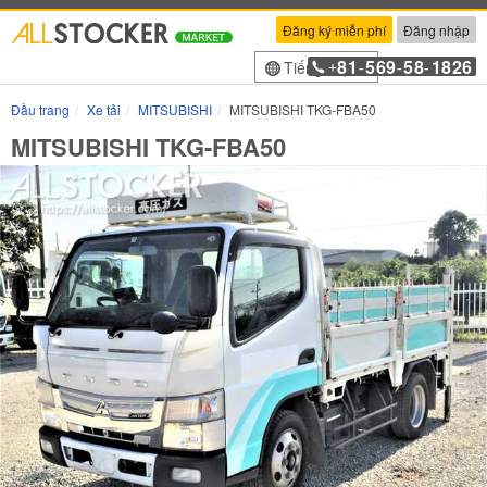
Đăng ký miễn phí
Đăng nhập
81
569
58
1826
Tiếng Việt
+
-
-
-
Đầu trang
Xe tải
MITSUBISHI
MITSUBISHI TKG-FBA50
MITSUBISHI TKG-FBA50