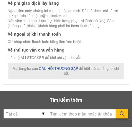
Về phí giao dịch lấy hàng
Ngoài tiền máy, chúng tôi có thu phí giao dịch. Để biết thêm chi tiết về
mức phí xin liên hệ cs@allstocker.com.
Nếu việc mua bán được thực hiện trong phạm vi lãnh thổ Nhật Bản
(không xuất khẩu), khách hàng phải trả thêm thuế tiêu thụ.
Về ngoại tệ khi thanh toán
Chỉ chấp nhận thanh toán bằng tiền Yên Nhật
Về thủ tục vận chuyển hàng
Liên hệ ALLSTOCKER để biết phí vận chuyển.
Vui lòng tra cứu
CÂU HỎI THƯỜNG GẶP
để biết thêm thông tin chi
tiết.
Tìm kiếm thêm
Se