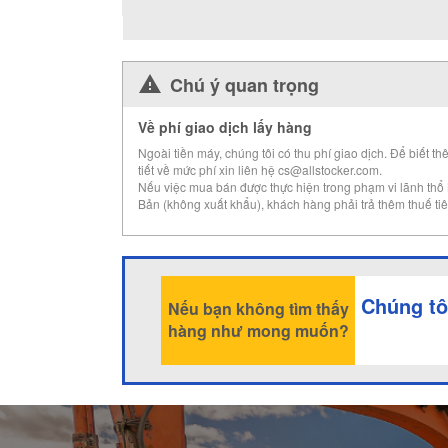
Chú ý quan trọng
Về phí giao dịch lấy hàng
Ngoài tiền máy, chúng tôi có thu phí giao dịch. Để biết th
tiết về mức phí xin liên hệ cs@allstocker.com.
Nếu việc mua bán được thực hiện trong phạm vi lãnh thổ
Bản (không xuất khẩu), khách hàng phải trả thêm thuế tiê
Chúng tô
Nếu bạn không tìm thấy
hàng như mong muốn?