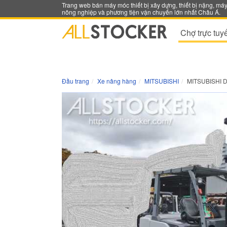
Trang web bán máy móc thiết bị xây dựng, thiết bị nặng, má
nông nghiệp và phương tiện vận chuyển lớn nhất Châu Á.
Chợ trực tuy
Đầu trang
Xe nâng hàng
MITSUBISHI
MITSUBISHI 