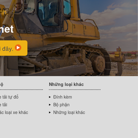
nh.
net
i đây.
cộ
Những loại khác
 tải tự đổ
Đính kèm
 tải
Bộ phận
c loại xe khác
Những loại khác