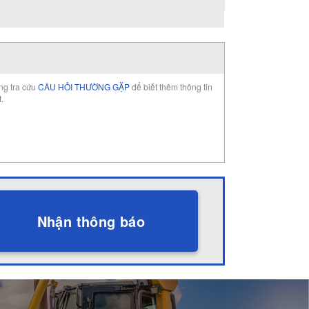
òng tra cứu
CÂU HỎI THƯỜNG GẶP
để biết thêm thông tin
t.
Nhận thông báo