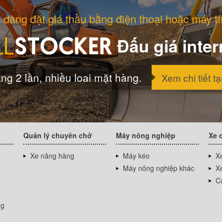
 dàng đặt giá thầu bằng điện thoại hoặc máy tí
Đấu giá inter
ng 2 lần, nhiều loai mặt hàng.
Xem chi tiết tạ
Quản lý chuyên chở
Máy nông nghiệp
Xe 
Xe nâng hàng
Máy kéo
Xe
Máy nông nghiệp khác
Xe
Cá
ng