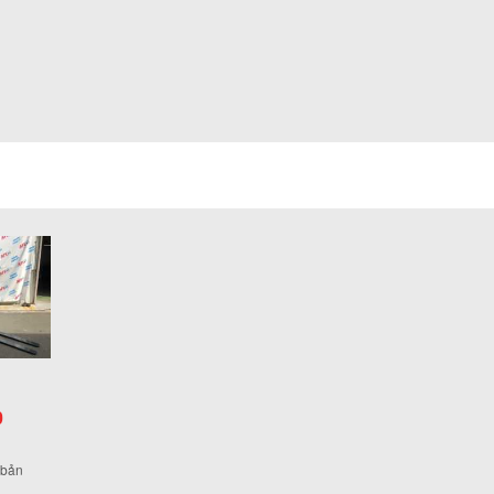
0
 bản