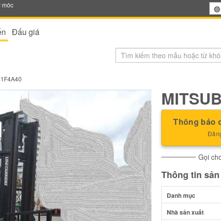
y móc
ến
Đấu giá
D1F4A40
MITSUB
Thông báo c
Đăng
Gọi cho
Thông tin sả
Danh mục
Nhà sản xuất