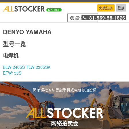
免费注册
登录
81
569
58
1826
简体中文
+
-
-
-
DENYO YAMAHA
型号一览
电焊机
BLW-240SS TLW-230SSK
EFW150S
简单轻松的从智能手机或电脑参加投标
网络拍卖会