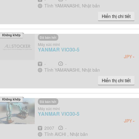
Địa điểm
Tỉnh YAMANASHI, Nhật bản
Hiển thị chi tiết
Không khớp
Đã bán hết
Máy xúc mini
YANMAR
VIO30-5
-
JPY
Năm
Giờ
-
-
Địa điểm
Tỉnh YAMANASHI, Nhật bản
Hiển thị chi tiết
Không khớp
Đã bán hết
Máy xúc mini
YANMAR
VIO30-5
-
JPY
Năm
Giờ
2007
-
Địa điểm
Tỉnh AICHI , Nhật bản