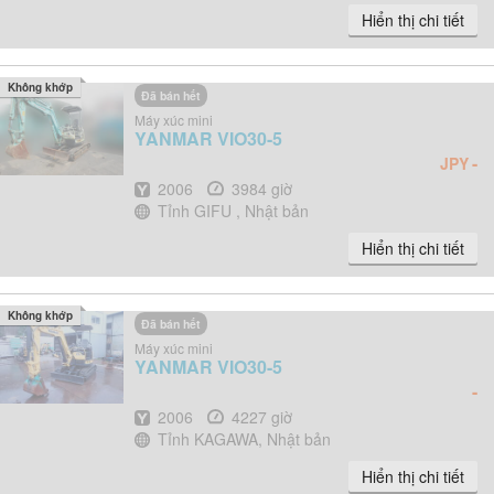
Hiển thị chi tiết
Không khớp
Đã bán hết
Máy xúc mini
YANMAR
VIO30-5
-
JPY
Năm
Giờ
2006
3984 giờ
Địa điểm
Tỉnh GIFU , Nhật bản
Hiển thị chi tiết
Không khớp
Đã bán hết
Máy xúc mini
YANMAR
VIO30-5
-
Năm
Giờ
2006
4227 giờ
Địa điểm
Tỉnh KAGAWA, Nhật bản
Hiển thị chi tiết