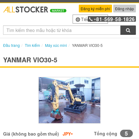
Đăng ký miễn phí
Đăng nhập
81
569
58
1826
Tiếng Việt
+
-
-
-
Tìm
Đầu trang
Tìm kiếm
Máy xúc mini
YANMAR VIO30-5
YANMAR VIO30-5
-
5
Tổng cộng
Giá (không bao gồm thuế)
JPY