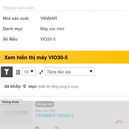
Thông tin sản phẩm
Nhà sản xuất
YANMAR
Danh mục
Máy xúc mini
Số Mẫu
VIO30-5
Xem hiển thị máy VIO30-5
Search conditions
các mục mỗi trang
Sắp xếp theo
0
đã khớp
mục
(hiển thị tổng cộng 5 mục)
Không khớp
Đã bán hết
Máy xúc mini
YANMAR
VIO30-5
-
JPY
Năm
Giờ
-
-