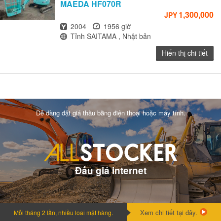
MAEDA
HF070R
1,300,000
JPY
Năm
Giờ
2004
1956 giờ
Địa điểm
Tỉnh SAITAMA , Nhật bản
Hiển thị chi tiết
Dễ dàng đặt giá thầu bằng điện thoại hoặc máy tính.
Đấu giá internet
Xem chi tiết tại đây.
Mỗi tháng 2 lần, nhiều loai mặt hàng.