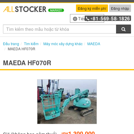
Đăng ký miễn phí
Đăng nhập
81
569
58
1826
Tiếng Việt
+
-
-
-
Tìm
Đầu trang
Tìm kiếm
Máy móc xây dựng khác
MAEDA
MAEDA HF070R
MAEDA HF070R
1,300,000