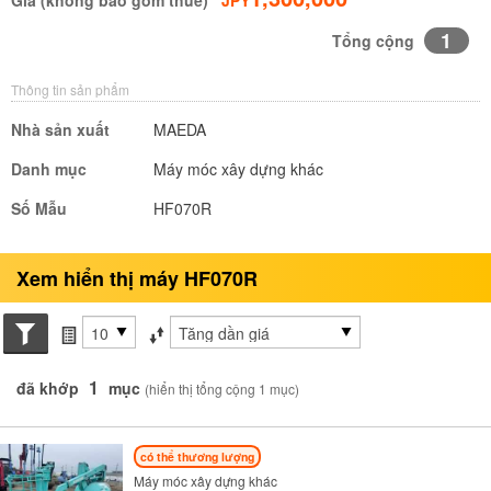
Giá (không bao gồm thuế)
JPY
1
Tổng cộng
Thông tin sản phẩm
Nhà sản xuất
MAEDA
Danh mục
Máy móc xây dựng khác
Số Mẫu
HF070R
Xem hiển thị máy HF070R
Search conditions
các mục mỗi trang
Sắp xếp theo
1
đã khớp
mục
(hiển thị tổng cộng 1 mục)
có thể thương lượng
Máy móc xây dựng khác