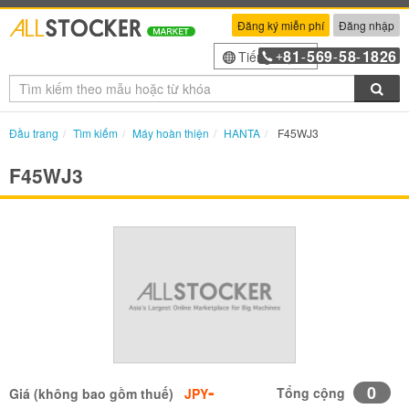
Đăng ký miễn phí
Đăng nhập
81
569
58
1826
Tiếng Việt
+
-
-
-
Tìm
Đầu trang
Tìm kiếm
Máy hoàn thiện
HANTA
F45WJ3
F45WJ3
-
0
Tổng cộng
Giá (không bao gồm thuế)
JPY