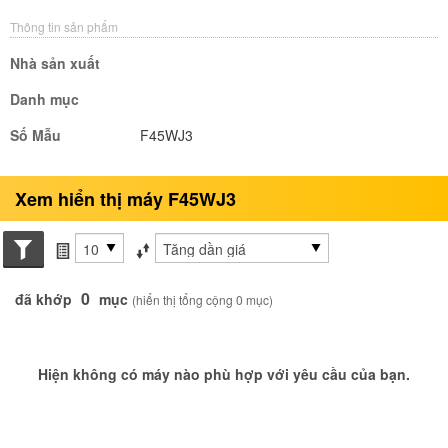
Thông tin sản phẩm
Nhà sản xuất
Danh mục
Số Mẫu
F45WJ3
Xem hiển thị máy F45WJ3
Search conditions
các mục mỗi trang
Sắp xếp theo
0
đã khớp
mục
(hiển thị tổng cộng 0 mục)
Hiện không có máy nào phù hợp với yêu cầu của bạn.