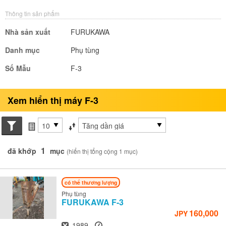
Thông tin sản phẩm
Nhà sản xuất
FURUKAWA
Danh mục
Phụ tùng
Số Mẫu
F-3
Xem hiển thị máy F-3
Search conditions
các mục mỗi trang
Sắp xếp theo
1
đã khớp
mục
(hiển thị tổng cộng 1 mục)
có thể thương lượng
Phụ tùng
FURUKAWA
F-3
160,000
JPY
Năm
Giờ
1989
-