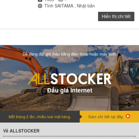
Địa điểm
Tỉnh SAITAMA , Nhật bản
Hiển thị chi tiết
Dễ dàng đặt giá thầu bằng điện thoại hoặc máy tính.
Đấu giá internet
Xem chi tiết tại đây.
Mỗi tháng 2 lần, nhiều loai mặt hàng.
Về ALLSTOCKER