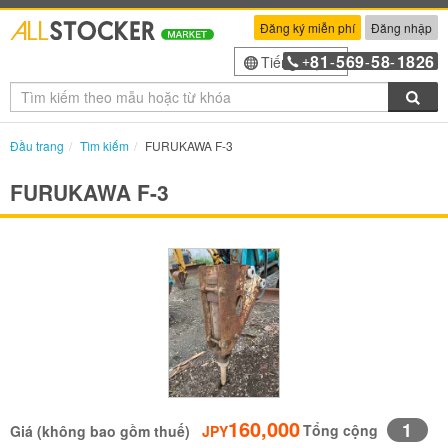
Đăng ký miễn phí
Đăng nhập
81
569
58
1826
Tiếng Việt
+
-
-
-
Tìm
Đầu trang
Tìm kiếm
FURUKAWA F-3
FURUKAWA F-3
160,000
1
Tổng cộng
Giá (không bao gồm thuế)
JPY