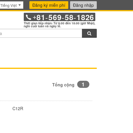
Đăng ký miễn phí
Đăng nhập
Tiếng Việt
81
569
58
1826
+
-
-
-
Thời gian tiếp nhận: Từ 9:00 đến 18:00 (giờ Nhật),
nghỉ cuối tuần và ngày lễ.
Tìm kiếm
1
Tổng cộng
C12R