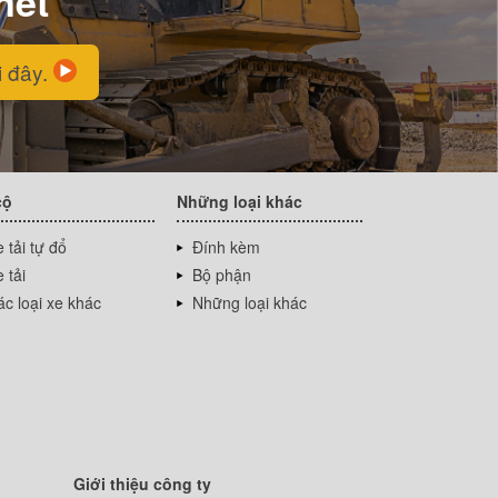
net
i đây.
cộ
Những loại khác
 tải tự đổ
Đính kèm
 tải
Bộ phận
c loại xe khác
Những loại khác
Giới thiệu công ty