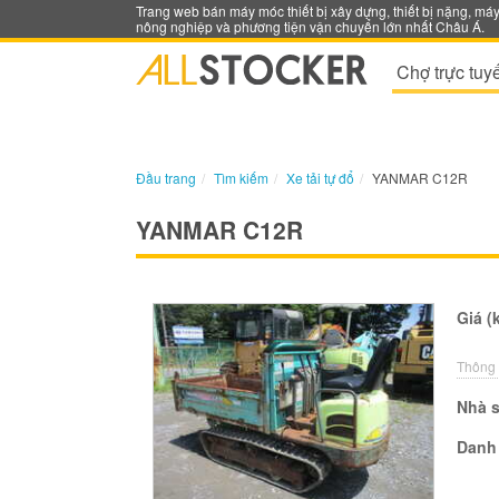
Trang web bán máy móc thiết bị xây dựng, thiết bị nặng, má
nông nghiệp và phương tiện vận chuyển lớn nhất Châu Á.
Chợ trực tuy
Đầu trang
Tìm kiếm
Xe tải tự đổ
YANMAR C12R
YANMAR C12R
Giá (
Thông 
Nhà s
Danh