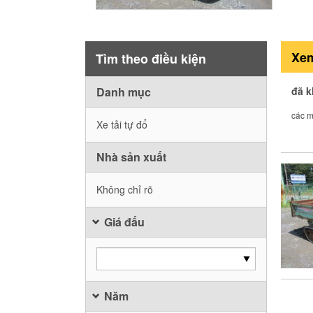
Xem
Tìm theo điều kiện
Danh mục
đã 
các m
Xe tải tự đổ
Nhà sản xuất
Không chỉ rõ
Giá đấu
Năm