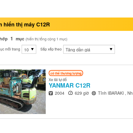
 hiển thị máy C12R
1
khớp
mục
(hiển thị tổng cộng 1 mục)
ục mỗi trang
Sắp xếp theo
có thể thương lượng
Xe tải tự đổ
YANMAR
C12R
Năm
Giờ
Địa điểm
2004
629 giờ
Tỉnh IBARAKI , Nh