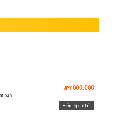
600,000
JPY
ật bản
Hiển thị chi tiết