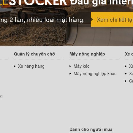
Đấu giá inter
ng 2 lần, nhiều loai mặt hàng.
Xem chi tiết tạ
Quản lý chuyên chở
Máy nông nghiệp
Xe 
Xe nâng hàng
Máy kéo
Xe
Máy nông nghiệp khác
Xe
Cá
ng
Dành cho người mua