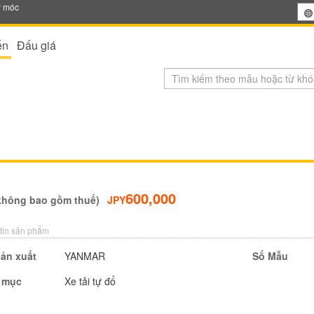
y móc
ến
Đấu giá
600,000
không bao gồm thuế)
JPY
tin sản phẩm
ản xuất
YANMAR
Số Mẫu
 mục
Xe tải tự đổ