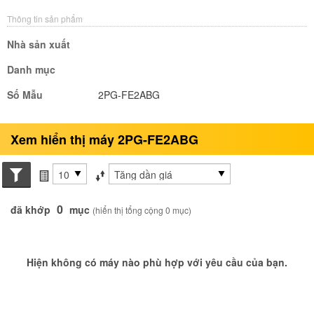
Thông tin sản phẩm
Nhà sản xuất
Danh mục
Số Mẫu
2PG-FE2ABG
Xem hiển thị máy 2PG-FE2ABG
Search conditions
các mục mỗi trang
Sắp xếp theo
0
đã khớp
mục
(hiển thị tổng cộng 0 mục)
Hiện không có máy nào phù hợp với yêu cầu của bạn.