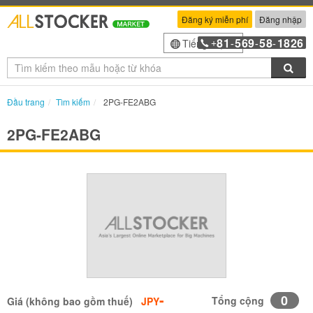
Đăng ký miễn phí
Đăng nhập
81
569
58
1826
Tiếng Việt
+
-
-
-
Tìm
Đầu trang
Tìm kiếm
2PG-FE2ABG
2PG-FE2ABG
-
0
Tổng cộng
Giá (không bao gồm thuế)
JPY