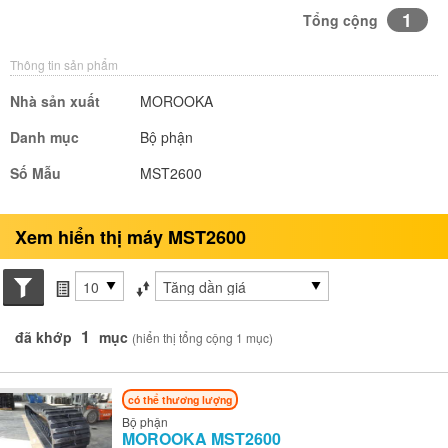
1
Tổng cộng
Thông tin sản phẩm
Nhà sản xuất
MOROOKA
Danh mục
Bộ phận
Số Mẫu
MST2600
Xem hiển thị máy MST2600
Search conditions
các mục mỗi trang
Sắp xếp theo
1
đã khớp
mục
(hiển thị tổng cộng 1 mục)
có thể thương lượng
Bộ phận
MOROOKA
MST2600