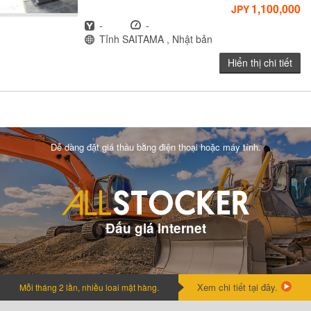
1,100,000
JPY
Năm
Giờ
-
-
Địa điểm
Tỉnh SAITAMA , Nhật bản
Hiển thị chi tiết
Dễ dàng đặt giá thầu bằng điện thoại hoặc máy tính.
Đấu giá internet
Xem chi tiết tại đây.
Mỗi tháng 2 lần, nhiều loai mặt hàng.