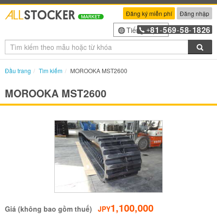
Đăng ký miễn phí
Đăng nhập
81
569
58
1826
Tiếng Việt
+
-
-
-
Tìm
Đầu trang
Tìm kiếm
MOROOKA MST2600
MOROOKA MST2600
1,100,000
Giá (không bao gồm thuế)
JPY