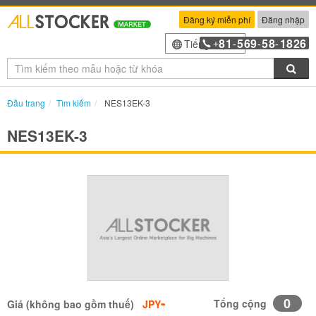
Đăng ký miễn phí
Đăng nhập
81
569
58
1826
Tiếng Việt
+
-
-
-
Tìm
Đầu trang
Tìm kiếm
NES13EK-3
NES13EK-3
-
0
Tổng cộng
Giá (không bao gồm thuế)
JPY