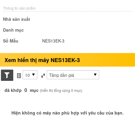
Thông tin sản phẩm
Nhà sản xuất
Danh mục
Số Mẫu
NES13EK-3
Xem hiển thị máy NES13EK-3
Search conditions
các mục mỗi trang
Sắp xếp theo
0
đã khớp
mục
(hiển thị tổng cộng 0 mục)
Hiện không có máy nào phù hợp với yêu cầu của bạn.