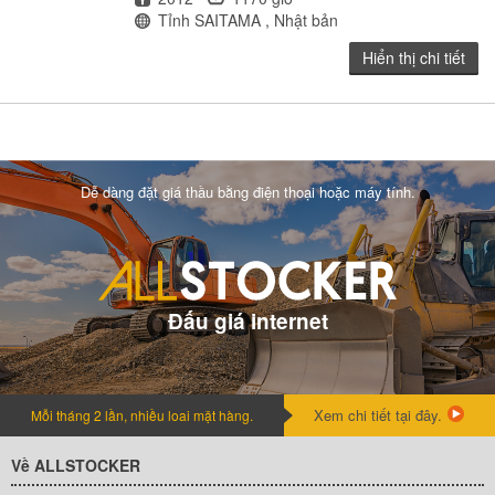
Địa điểm
Tỉnh SAITAMA , Nhật bản
Hiển thị chi tiết
Dễ dàng đặt giá thầu bằng điện thoại hoặc máy tính.
Đấu giá internet
Xem chi tiết tại đây.
Mỗi tháng 2 lần, nhiều loai mặt hàng.
Về ALLSTOCKER