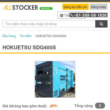
Đăng ký miễn phí
Đăng nhập
81
569
58
1826
Tiếng Việt
+
-
-
-
Tìm
Đầu trang
Tìm kiếm
HOKUETSU SDG400S
HOKUETSU SDG400S
-
1
Tổng cộng
Giá (không bao gồm thuế)
JPY