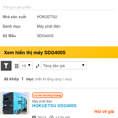
Thông tin sản phẩm
Nhà sản xuất
HOKUETSU
Danh mục
Máy phát điện
Số Mẫu
SDG400S
Xem hiển thị máy SDG400S
Search conditions
các mục mỗi trang
Sắp xếp theo
1
đã khớp
mục
(hiển thị tổng cộng 1 mục)
có thể thương lượng
Máy phát điện
HOKUETSU
SDG400S
Hỏi về giá
Năm
Giờ
2012
1170 giờ