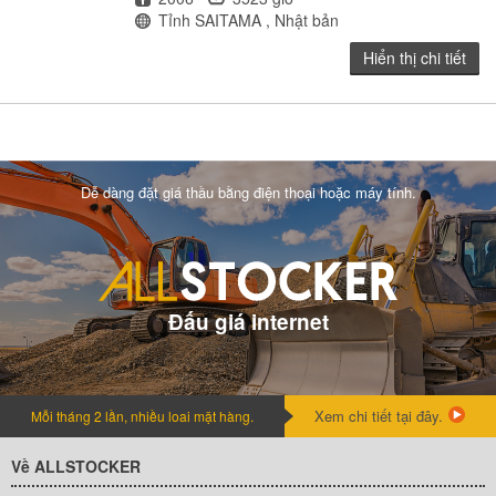
Địa điểm
Tỉnh SAITAMA , Nhật bản
Hiển thị chi tiết
Dễ dàng đặt giá thầu bằng điện thoại hoặc máy tính.
Đấu giá internet
Xem chi tiết tại đây.
Mỗi tháng 2 lần, nhiều loai mặt hàng.
Về ALLSTOCKER