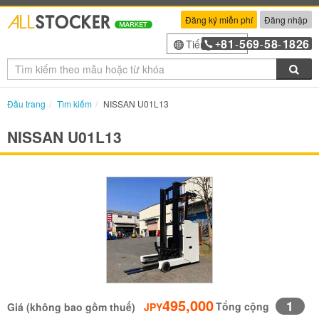
Đăng ký miễn phí
Đăng nhập
81
569
58
1826
Tiếng Việt
+
-
-
-
Tìm
Đầu trang
Tìm kiếm
NISSAN U01L13
NISSAN U01L13
495,000
1
Tổng cộng
Giá (không bao gồm thuế)
JPY