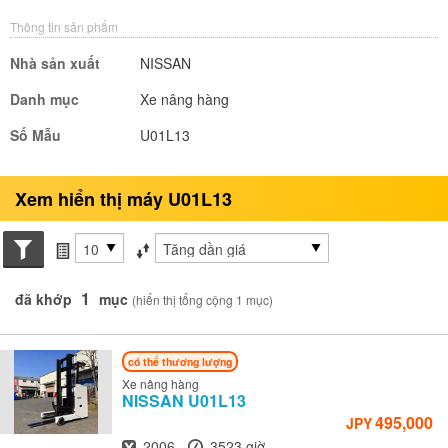
Thông tin sản phẩm
Nhà sản xuất
NISSAN
Danh mục
Xe nâng hàng
Số Mẫu
U01L13
Xem hiển thị máy U01L13
Search conditions
các mục mỗi trang
Sắp xếp theo
1
đã khớp
mục
(hiển thị tổng cộng 1 mục)
có thể thương lượng
Xe nâng hàng
NISSAN
U01L13
495,000
JPY
Năm
Giờ
2006
3523 giờ