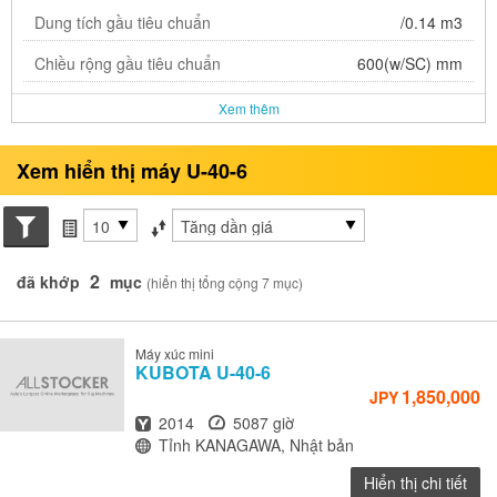
Dung tích gầu tiêu chuẩn
/0.14 m3
Chiều rộng gầu tiêu chuẩn
600(w/SC) mm
Xem thêm
Xem hiển thị máy U-40-6
Search conditions
các mục mỗi trang
Sắp xếp theo
2
đã khớp
mục
(hiển thị tổng cộng 7 mục)
Máy xúc mini
KUBOTA
U-40-6
1,850,000
JPY
Năm
Giờ
2014
5087 giờ
Địa điểm
Tỉnh KANAGAWA, Nhật bản
Hiển thị chi tiết