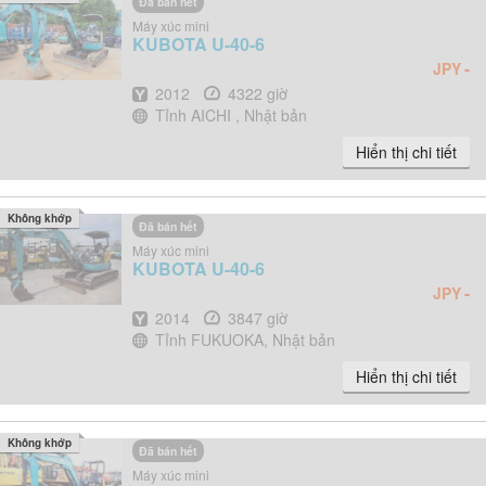
Đã bán hết
Máy xúc mini
KUBOTA
U-40-6
-
JPY
Năm
Giờ
2012
4322 giờ
Địa điểm
Tỉnh AICHI , Nhật bản
Hiển thị chi tiết
Không khớp
Đã bán hết
Máy xúc mini
KUBOTA
U-40-6
-
JPY
Năm
Giờ
2014
3847 giờ
Địa điểm
Tỉnh FUKUOKA, Nhật bản
Hiển thị chi tiết
Không khớp
Đã bán hết
Máy xúc mini