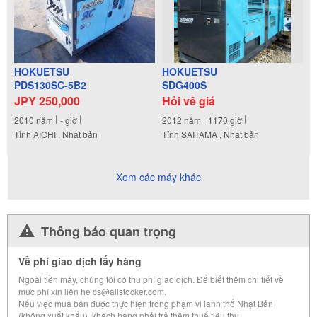
HOKUETSU
HOKUETSU
PDS130SC-5B2
SDG400S
JPY 250,000
Hỏi về giá
2010
năm
-
giờ
2012
năm
1170
giờ
Tỉnh AICHI , Nhật bản
Tỉnh SAITAMA , Nhật bản
Xem các máy khác
Thông báo quan trọng
Về phí giao dịch lấy hàng
Ngoài tiền máy, chúng tôi có thu phí giao dịch. Để biết thêm chi tiết về
mức phí xin liên hệ cs@allstocker.com.
Nếu việc mua bán được thực hiện trong phạm vi lãnh thổ Nhật Bản
(không xuất khẩu), khách hàng phải trả thêm thuế tiêu thụ.