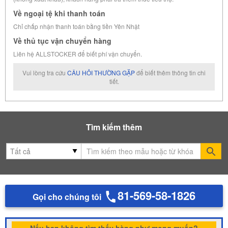
Về ngoại tệ khi thanh toán
Chỉ chấp nhận thanh toán bằng tiền Yên Nhật
Về thủ tục vận chuyển hàng
Liên hệ ALLSTOCKER để biết phí vận chuyển.
Vui lòng tra cứu
CÂU HỎI THƯỜNG GẶP
để biết thêm thông tin chi
tiết.
Tìm kiếm thêm
Se
81-569-58-1826
Gọi cho chúng tôi
Nếu bạn không tìm thấy hàng như mong muốn?