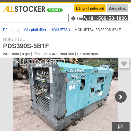
Đăng ký miễn phí
Đăng nhập
81
569
58
1826
Tiếng Việt
+
-
-
-
Đầu trang
Máy phát điện
HOKUETSU
HOKUETSU PDS390S-5B1F
HOKUETSU
PDS390S-5B1F
2011
năm
8
giờ
Tỉnh FUKUOKA, Nhật bản
Đã kiểm định
Sau 
Phó