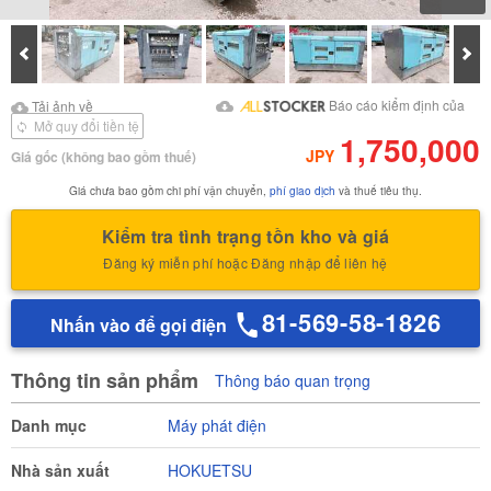
Prev
Tiế
Tải ảnh về
Tải ảnh về Báo cáo kiểm
Báo cáo kiểm định của
Tải ảnh về
định của
Mở quy đổi tiền tệ
1,750,000
JPY
Giá gốc
(không bao gồm thuế)
Giá chưa bao gồm chi phí vận chuyển,
phí giao dịch
và thuế tiêu thụ.
Kiểm tra tình trạng tồn kho và giá
Đăng ký miễn phí hoặc Đăng nhập để liên hệ
81-569-58-1826
Nhấn vào để gọi điện
Thông tin sản phẩm
Thông báo quan trọng
Danh mục
Máy phát điện
Nhà sản xuất
HOKUETSU