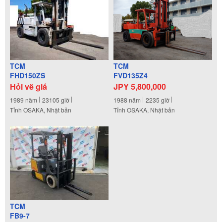
TCM
TCM
FHD150ZS
FVD135Z4
Hỏi về giá
JPY 5,800,000
1989
năm
23105
giờ
1988
năm
2235
giờ
Tỉnh OSAKA, Nhật bản
Tỉnh OSAKA, Nhật bản
TCM
FB9-7