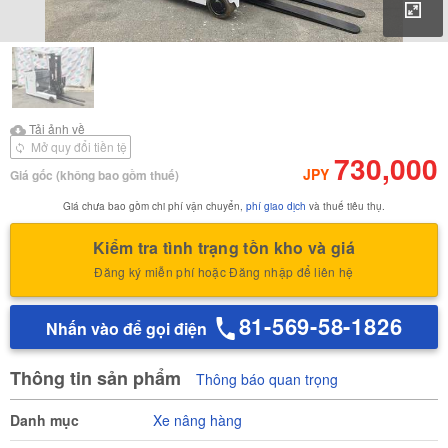
Phó
Tải ảnh về
Tải ảnh về Báo cáo kiểm
Tải ảnh về
định của
Mở quy đổi tiền tệ
730,000
JPY
Giá gốc
(không bao gồm thuế)
Giá chưa bao gồm chi phí vận chuyển,
phí giao dịch
và thuế tiêu thụ.
Kiểm tra tình trạng tồn kho và giá
Đăng ký miễn phí hoặc Đăng nhập để liên hệ
81-569-58-1826
Nhấn vào để gọi điện
Thông tin sản phẩm
Thông báo quan trọng
Danh mục
Xe nâng hàng