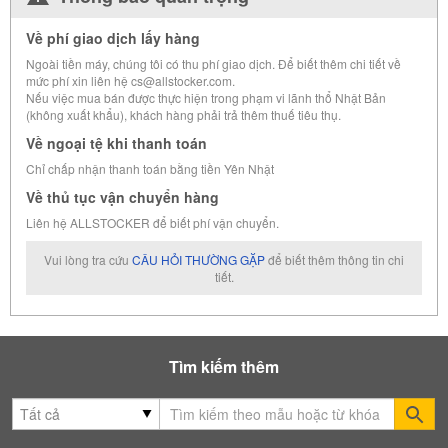
Về phí giao dịch lấy hàng
Ngoài tiền máy, chúng tôi có thu phí giao dịch. Để biết thêm chi tiết về
mức phí xin liên hệ cs@allstocker.com.
Nếu việc mua bán được thực hiện trong phạm vi lãnh thổ Nhật Bản
(không xuất khẩu), khách hàng phải trả thêm thuế tiêu thụ.
Về ngoại tệ khi thanh toán
Chỉ chấp nhận thanh toán bằng tiền Yên Nhật
Về thủ tục vận chuyển hàng
Liên hệ ALLSTOCKER để biết phí vận chuyển.
Vui lòng tra cứu
CÂU HỎI THƯỜNG GẶP
để biết thêm thông tin chi
tiết.
Tìm kiếm thêm
Se