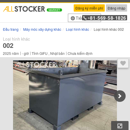
Đăng ký miễn phí
Đăng nhập
81
569
58
1826
Tiếng Việt
+
-
-
-
Đầu trang
Máy móc xây dựng khác
Loại hình khác
Loại hình khác 002
Loại hình khác
002
2025
năm
-
giờ
Tỉnh GIFU , Nhật bản
Chưa kiểm định
Sau 
Phó