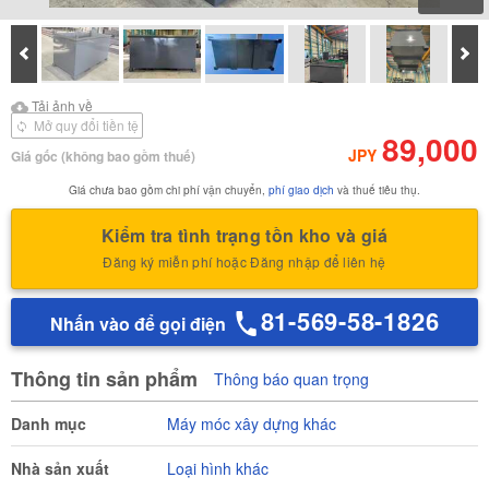
Prev
Tiế
Tải ảnh về
Tải ảnh về Báo cáo kiểm
Tải ảnh về
định của
Mở quy đổi tiền tệ
89,000
JPY
Giá gốc
(không bao gồm thuế)
Giá chưa bao gồm chi phí vận chuyển,
phí giao dịch
và thuế tiêu thụ.
Kiểm tra tình trạng tồn kho và giá
Đăng ký miễn phí hoặc Đăng nhập để liên hệ
81-569-58-1826
Nhấn vào để gọi điện
Thông tin sản phẩm
Thông báo quan trọng
Danh mục
Máy móc xây dựng khác
Nhà sản xuất
Loại hình khác