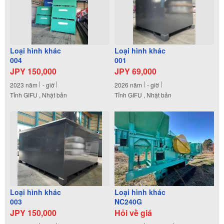
Loại hình khác
Loại hình khác
004
001
JPY 150,000
JPY 69,000
2023
năm
-
giờ
2026
năm
-
giờ
Tỉnh GIFU , Nhật bản
Tỉnh GIFU , Nhật bản
Loại hình khác
Loại hình khác
003
NC240G
JPY 150,000
Hỏi về giá