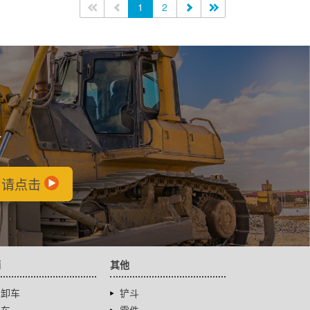
<<
<
1
2
>
>>
会
，请点击
辆
其他
自卸车
铲斗