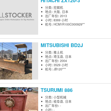
HITACHI
ZX120-3
分类
:
挖掘机
地点
:
大阪, 日本
出厂年份
:
2013
小时
:
8369 小时
机号
:
HCM1R100C000929**
MITSUBISHI
BD2J
分类
:
推土机
地点
:
埼玉县, 日本
出厂年份
:
2004
小时
:
3529 小时
机号
:
JB120***
TSURUMI
886
分类
:
小型机械
地点
:
岐阜县, 日本
出厂年份
:
-
小时
:
-