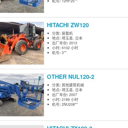
机号
:
12HF25**
HITACHI
ZW120
分类
:
装载机
地点
:
埼玉县, 日本
出厂年份
:
2013
小时
:
6102 小时
机号
:
3**
OTHER
NUL120-2
分类
:
其他建筑机械
地点
:
埼玉县, 日本
出厂年份
:
2007
小时
:
2189 小时
机号
:
2NU208**