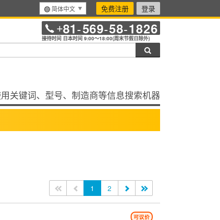
免费注册
登录
简体中文
81
569
58
1826
+
-
-
-
接待时间 日本时间 9:00～18:00(周末节假日除外)
搜索
使用关键词、型号、制造商等信息搜索机器
<<
<
1
2
>
>>
可议价