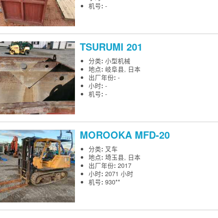
机号
:
-
TSURUMI
201
分类
:
小型机械
地点
:
岐阜县, 日本
出厂年份
:
-
小时
:
-
机号
:
-
MOROOKA
MFD-20
分类
:
叉车
地点
:
埼玉县, 日本
出厂年份
:
2017
小时
:
2071 小时
机号
:
930**