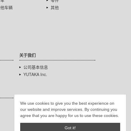
卡车
零件
其他车辆
其他
关于我们
公司基本信息
YUTAKA Inc.
We use cookies to give you the best experience on
our website and improve services. By continuing you
agree that you are happy for us to use these cookies.
Got it!