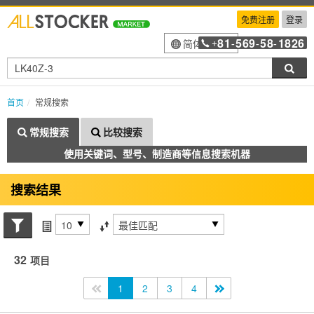
免费注册
登录
81
569
58
1826
简体中文
+
-
-
-
搜索
首页
常规搜索
常规搜索
比较搜索
使用关键词、型号、制造商等信息搜索机器
搜索结果
搜索状态
每页项目
排序方式
32
项目
<<
1
2
3
4
>>