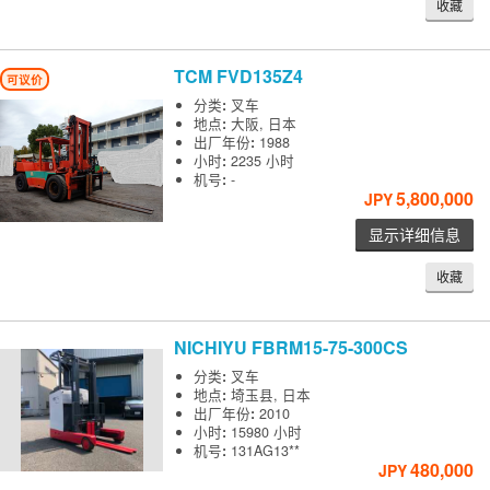
收藏
TCM
FVD135Z4
可议价
分类
:
叉车
地点
:
大阪, 日本
出厂年份
:
1988
小时
:
2235 小时
机号
:
-
5,800,000
JPY
显示详细信息
收藏
NICHIYU
FBRM15-75-300CS
分类
:
叉车
地点
:
埼玉县, 日本
出厂年份
:
2010
小时
:
15980 小时
机号
:
131AG13**
480,000
JPY