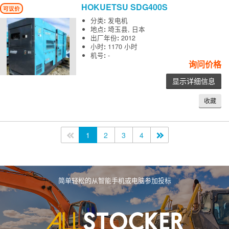
HOKUETSU
SDG400S
可议价
分类
:
发电机
地点
:
埼玉县, 日本
出厂年份
:
2012
小时
:
1170 小时
机号
:
-
询问价格
显示详细信息
收藏
<<
1
2
3
4
>>
简单轻松的从智能手机或电脑参加投标