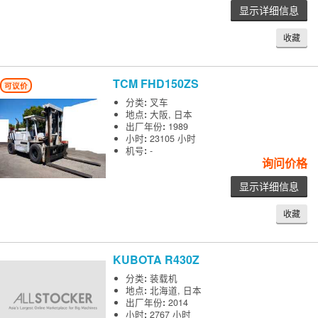
显示详细信息
收藏
TCM
FHD150ZS
可议价
分类
:
叉车
地点
:
大阪, 日本
出厂年份
:
1989
小时
:
23105 小时
机号
:
-
询问价格
显示详细信息
收藏
KUBOTA
R430Z
分类
:
装载机
地点
:
北海道, 日本
出厂年份
:
2014
小时
:
2767 小时