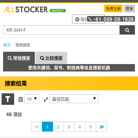
免费注册
登录
81
569
58
1826
简体中文
+
-
-
-
搜索
首页
常规搜索
常规搜索
比较搜索
使用关键词、型号、制造商等信息搜索机器
搜索结果
搜索状态
每页项目
排序方式
48
项目
<<
1
2
3
4
5
>>