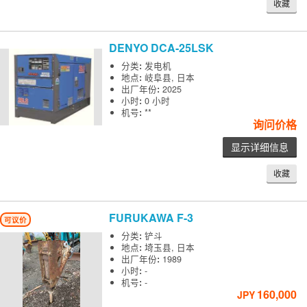
收藏
DENYO
DCA-25LSK
分类
:
发电机
地点
:
岐阜县, 日本
出厂年份
:
2025
小时
:
0 小时
机号
:
**
询问价格
显示详细信息
收藏
FURUKAWA
F-3
可议价
分类
:
铲斗
地点
:
埼玉县, 日本
出厂年份
:
1989
小时
:
-
机号
:
-
160,000
JPY