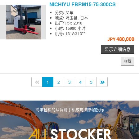
NICHIYU
FBRM15-75-300CS
分类
:
叉车
地点
:
埼玉县, 日本
出厂年份
:
2010
小时
:
15980 小时
机号
:
131AG13**
480,000
JPY
显示详细信息
收藏
<<
1
2
3
4
5
>>
简单轻松的从智能手机或电脑参加投标