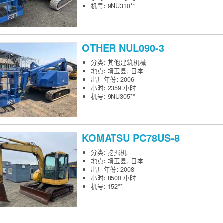
机号
:
9NU310**
OTHER
NUL090-3
分类
:
其他建筑机械
地点
:
埼玉县, 日本
出厂年份
:
2006
小时
:
2359 小时
机号
:
9NU305**
KOMATSU
PC78US-8
分类
:
挖掘机
地点
:
埼玉县, 日本
出厂年份
:
2008
小时
:
8500 小时
机号
:
152**