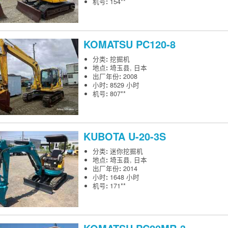
机号
:
154**
KOMATSU
PC120-8
分类
:
挖掘机
地点
:
埼玉县, 日本
出厂年份
:
2008
小时
:
8529 小时
机号
:
807**
KUBOTA
U-20-3S
分类
:
迷你挖掘机
地点
:
埼玉县, 日本
出厂年份
:
2014
小时
:
1648 小时
机号
:
171**