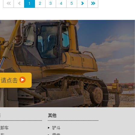
<<
<
1
2
3
4
5
>
>>
会
，请点击
辆
其他
自卸车
铲斗