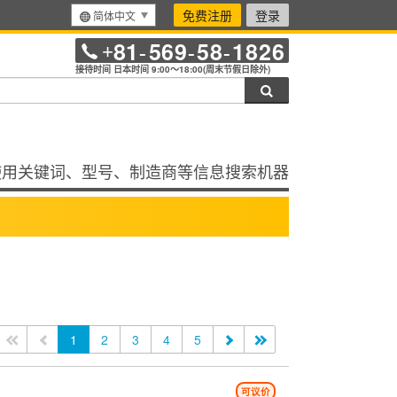
免费注册
登录
简体中文
81
569
58
1826
+
-
-
-
接待时间 日本时间 9:00～18:00(周末节假日除外)
搜索
使用关键词、型号、制造商等信息搜索机器
<<
<
1
2
3
4
5
>
>>
可议价