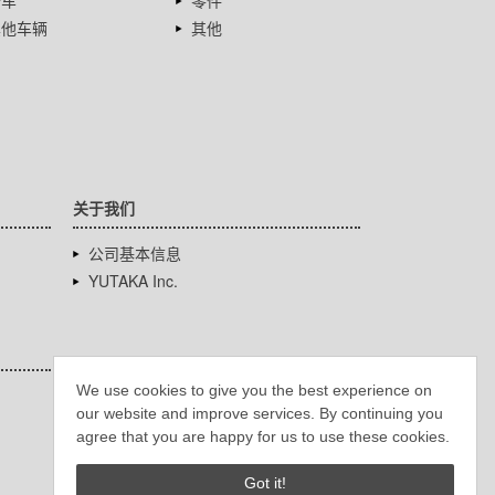
卡车
零件
其他车辆
其他
关于我们
公司基本信息
YUTAKA Inc.
We use cookies to give you the best experience on
our website and improve services. By continuing you
agree that you are happy for us to use these cookies.
Got it!