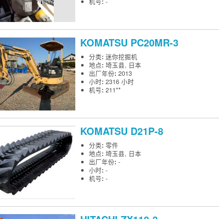
机号
:
-
KOMATSU
PC20MR-3
分类
:
迷你挖掘机
地点
:
埼玉县, 日本
出厂年份
:
2013
小时
:
2316 小时
机号
:
211**
KOMATSU
D21P-8
分类
:
零件
地点
:
埼玉县, 日本
出厂年份
:
-
小时
:
-
机号
:
-