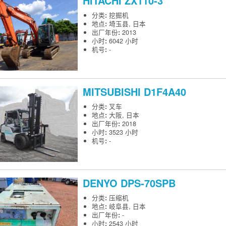
HITACHI
ZX110-3
分类
:
挖掘机
地点
:
埼玉县, 日本
出厂年份
:
2013
小时
:
6042 小时
机号
:
-
MITSUBISHI
D1F4A40
分类
:
叉车
地点
:
大阪, 日本
出厂年份
:
2018
小时
:
3523 小时
机号
:
-
DENYO
DPS-70SPB
分类
:
压缩机
地点
:
岐阜县, 日本
出厂年份
:
-
小时
:
2543 小时