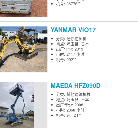
机号
:
36778**
YANMAR
VIO17
分类
:
迷你挖掘机
地点
:
埼玉县, 日本
出厂年份
:
2013
小时
:
2117 小时
机号
:
092**
MAEDA
HFZ090D
分类
:
其他建筑机械
地点
:
埼玉县, 日本
出厂年份
:
2008
小时
:
2368 小时
机号
:
9HFZ1**