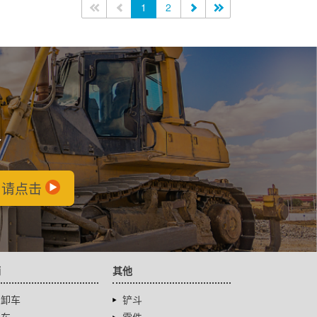
<<
<
1
2
>
>>
会
，请点击
辆
其他
自卸车
铲斗