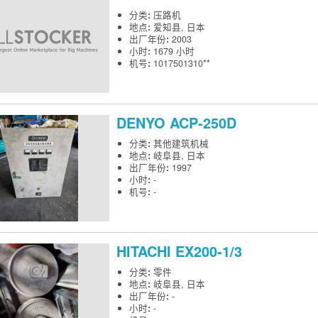
分类
:
压路机
地点
:
爱知县, 日本
出厂年份
:
2003
小时
:
1679 小时
机号
:
1017501310**
DENYO
ACP-250D
分类
:
其他建筑机械
地点
:
岐阜县, 日本
出厂年份
:
1997
小时
:
-
机号
:
-
HITACHI
EX200-1/3
分类
:
零件
地点
:
岐阜县, 日本
出厂年份
:
-
小时
:
-