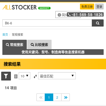
免费注册
登录
81
569
58
1826
简体中文
+
-
-
-
搜索
首页
常规搜索
常规搜索
比较搜索
使用关键词、型号、制造商等信息搜索机器
搜索结果
搜索状态
每页项目
排序方式
14
项目
<<
1
2
>>