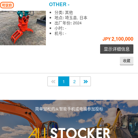
OTHER
-
可议价
分类
:
其他
地点
:
埼玉县, 日本
出厂年份
:
2024
小时
:
-
机号
:
-
2,100,000
JPY
显示详细信息
收藏
<<
1
2
>>
简单轻松的从智能手机或电脑参加投标