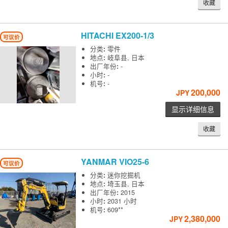
收藏
HITACHI
EX200-1/3
可议价
分类
:
零件
地点
:
岐阜县, 日本
出厂年份
:
-
小时
:
-
机号
:
-
200,000
JPY
显示详细信息
收藏
YANMAR
VIO25-6
可议价
分类
:
迷你挖掘机
地点
:
埼玉县, 日本
出厂年份
:
2015
小时
:
2031 小时
机号
:
609**
2,380,000
JPY