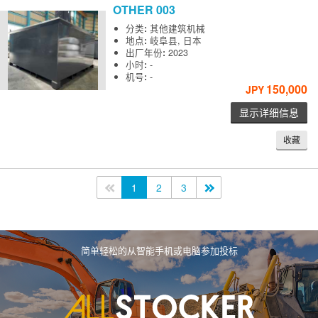
OTHER
003
分类
:
其他建筑机械
地点
:
岐阜县, 日本
出厂年份
:
2023
小时
:
-
机号
:
-
150,000
JPY
显示详细信息
收藏
<<
1
2
3
>>
简单轻松的从智能手机或电脑参加投标