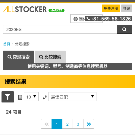
免费注册
登录
81
569
58
1826
简体中文
+
-
-
-
搜索
首页
常规搜索
常规搜索
比较搜索
使用关键词、型号、制造商等信息搜索机器
搜索结果
搜索状态
每页项目
排序方式
24
项目
<<
1
2
3
>>