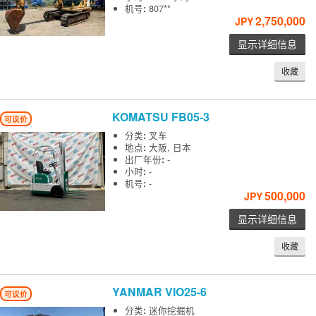
机号
:
807**
2,750,000
JPY
显示详细信息
收藏
KOMATSU
FB05-3
可议价
分类
:
叉车
地点
:
大阪, 日本
出厂年份
:
-
小时
:
-
机号
:
-
500,000
JPY
显示详细信息
收藏
YANMAR
VIO25-6
可议价
分类
:
迷你挖掘机