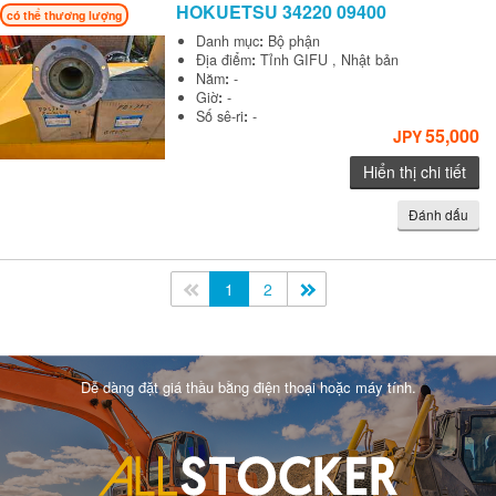
HOKUETSU
34220 09400
có thể thương lượng
Danh mục
:
Bộ phận
Địa điểm
:
Tỉnh GIFU , Nhật bản
Năm
:
-
Giờ
:
-
Số sê-ri
:
-
55,000
JPY
Hiển thị chi tiết
Đánh dấu
<<
1
2
>>
Dễ dàng đặt giá thầu bằng điện thoại hoặc máy tính.