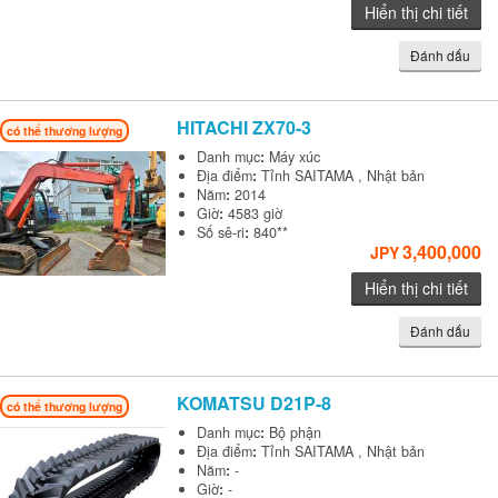
Hiển thị chi tiết
Đánh dấu
HITACHI
ZX70-3
có thể thương lượng
Danh mục
:
Máy xúc
Địa điểm
:
Tỉnh SAITAMA , Nhật bản
Năm
:
2014
Giờ
:
4583 giờ
Số sê-ri
:
840**
3,400,000
JPY
Hiển thị chi tiết
Đánh dấu
KOMATSU
D21P-8
có thể thương lượng
Danh mục
:
Bộ phận
Địa điểm
:
Tỉnh SAITAMA , Nhật bản
Năm
:
-
Giờ
:
-