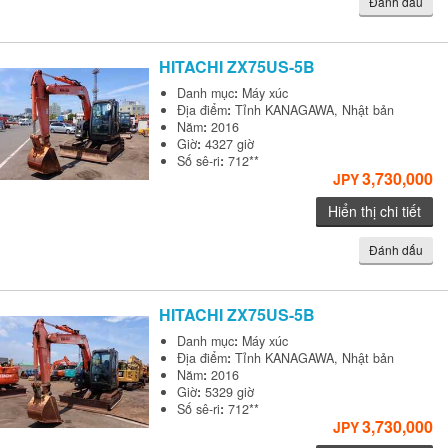
Đánh dấu
HITACHI
ZX75US-5B
Danh mục
:
Máy xúc
Địa điểm
:
Tỉnh KANAGAWA, Nhật bản
Năm
:
2016
Giờ
:
4327 giờ
Số sê-ri
:
712**
3,730,000
JPY
Hiển thị chi tiết
Đánh dấu
HITACHI
ZX75US-5B
Danh mục
:
Máy xúc
Địa điểm
:
Tỉnh KANAGAWA, Nhật bản
Năm
:
2016
Giờ
:
5329 giờ
Số sê-ri
:
712**
3,730,000
JPY