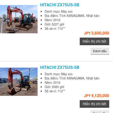
HITACHI
ZX75US-5B
Danh mục
:
Máy xúc
Địa điểm
:
Tỉnh KANAGAWA, Nhật bản
Năm
:
2016
Giờ
:
5227 giờ
Số sê-ri
:
712**
3,600,000
JPY
Hiển thị chi tiết
Đánh dấu
HITACHI
ZX75US-5B
Danh mục
:
Máy xúc
Địa điểm
:
Tỉnh KANAGAWA, Nhật bản
Năm
:
2016
Giờ
:
3585 giờ
Số sê-ri
:
712**
4,120,000
JPY
Hiển thị chi tiết