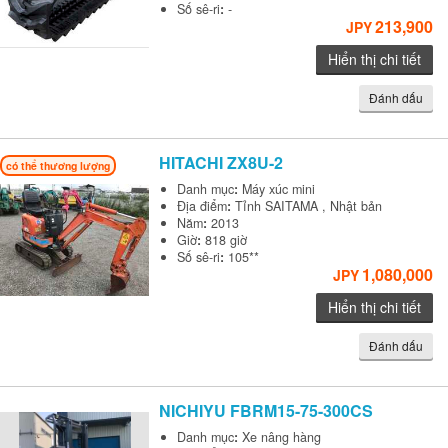
Số sê-ri
:
-
213,900
JPY
Hiển thị chi tiết
Đánh dấu
HITACHI
ZX8U-2
có thể thương lượng
Danh mục
:
Máy xúc mini
Địa điểm
:
Tỉnh SAITAMA , Nhật bản
Năm
:
2013
Giờ
:
818 giờ
Số sê-ri
:
105**
1,080,000
JPY
Hiển thị chi tiết
Đánh dấu
NICHIYU
FBRM15-75-300CS
Danh mục
:
Xe nâng hàng