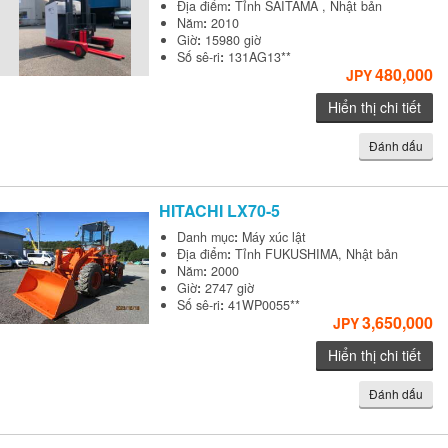
Địa điểm
:
Tỉnh SAITAMA , Nhật bản
Năm
:
2010
Giờ
:
15980 giờ
Số sê-ri
:
131AG13**
480,000
JPY
Hiển thị chi tiết
Đánh dấu
HITACHI
LX70-5
Danh mục
:
Máy xúc lật
Địa điểm
:
Tỉnh FUKUSHIMA, Nhật bản
Năm
:
2000
Giờ
:
2747 giờ
Số sê-ri
:
41WP0055**
3,650,000
JPY
Hiển thị chi tiết
Đánh dấu