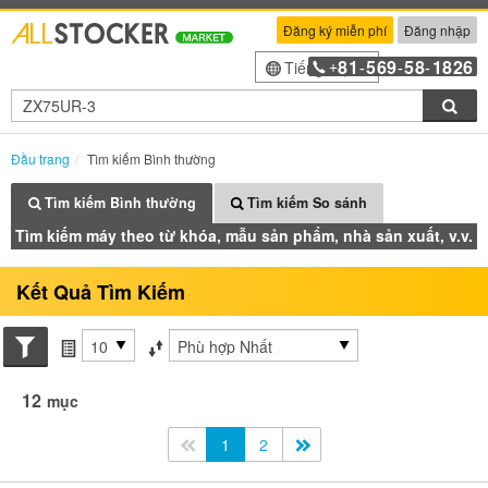
Đăng ký miễn phí
Đăng nhập
81
569
58
1826
Tiếng Việt
+
-
-
-
Tìm
Đầu trang
Tìm kiếm Bình thường
Tìm kiếm Bình thường
Tìm kiếm So sánh
Tìm kiếm máy theo từ khóa, mẫu sản phẩm, nhà sản xuất, v.v.
Kết Quả Tìm Kiếm
Search conditions
các mục mỗi trang
Sắp xếp theo
12
mục
<<
1
2
>>