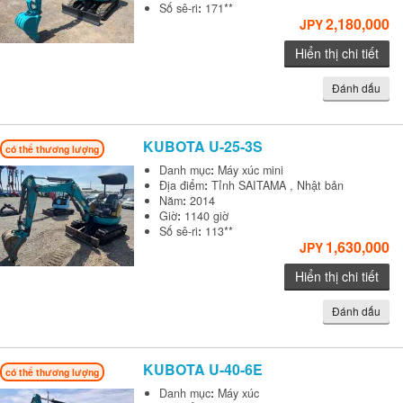
Số sê-ri
:
171**
2,180,000
JPY
Hiển thị chi tiết
Đánh dấu
KUBOTA
U-25-3S
có thể thương lượng
Danh mục
:
Máy xúc mini
Địa điểm
:
Tỉnh SAITAMA , Nhật bản
Năm
:
2014
Giờ
:
1140 giờ
Số sê-ri
:
113**
1,630,000
JPY
Hiển thị chi tiết
Đánh dấu
KUBOTA
U-40-6E
có thể thương lượng
Danh mục
:
Máy xúc