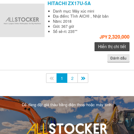
HITACHI
ZX17U-5A
Danh mục
:
Máy xúc mini
Địa điểm
:
Tỉnh AICHI , Nhật bản
Năm
:
2018
Giờ
:
367 giờ
Số sê-ri
:
235**
2,320,000
JPY
Hiển thị chi tiết
Đánh dấu
<<
1
2
>>
Dễ dàng đặt giá thầu bằng điện thoại hoặc máy tính.