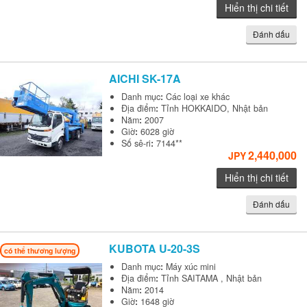
Hiển thị chi tiết
Đánh dấu
AICHI
SK-17A
Danh mục
:
Các loại xe khác
Địa điểm
:
Tỉnh HOKKAIDO, Nhật bản
Năm
:
2007
Giờ
:
6028 giờ
Số sê-ri
:
7144**
2,440,000
JPY
Hiển thị chi tiết
Đánh dấu
KUBOTA
U-20-3S
có thể thương lượng
Danh mục
:
Máy xúc mini
Địa điểm
:
Tỉnh SAITAMA , Nhật bản
Năm
:
2014
Giờ
:
1648 giờ