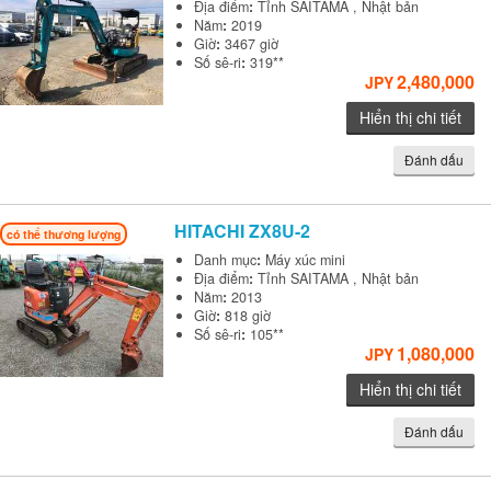
Địa điểm
:
Tỉnh SAITAMA , Nhật bản
Năm
:
2019
Giờ
:
3467 giờ
Số sê-ri
:
319**
2,480,000
JPY
Hiển thị chi tiết
Đánh dấu
HITACHI
ZX8U-2
có thể thương lượng
Danh mục
:
Máy xúc mini
Địa điểm
:
Tỉnh SAITAMA , Nhật bản
Năm
:
2013
Giờ
:
818 giờ
Số sê-ri
:
105**
1,080,000
JPY
Hiển thị chi tiết
Đánh dấu