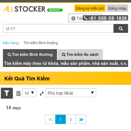
Đăng ký miễn phí
Đăng nhập
81
569
58
1826
Tiếng Việt
+
-
-
-
Tìm
Đầu trang
Tìm kiếm Bình thường
Tìm kiếm Bình thường
Tìm kiếm So sánh
Tìm kiếm máy theo từ khóa, mẫu sản phẩm, nhà sản xuất, v.v.
Kết Quả Tìm Kiếm
Search conditions
các mục mỗi trang
Sắp xếp theo
14
mục
<<
1
2
>>