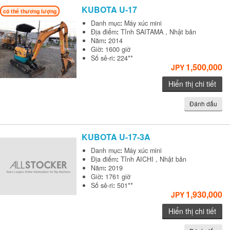
KUBOTA
U-17
có thể thương lượng
Danh mục
:
Máy xúc mini
Địa điểm
:
Tỉnh SAITAMA , Nhật bản
Năm
:
2014
Giờ
:
1600 giờ
Số sê-ri
:
224**
1,500,000
JPY
Hiển thị chi tiết
Đánh dấu
KUBOTA
U-17-3A
Danh mục
:
Máy xúc mini
Địa điểm
:
Tỉnh AICHI , Nhật bản
Năm
:
2019
Giờ
:
1761 giờ
Số sê-ri
:
501**
1,930,000
JPY
Hiển thị chi tiết