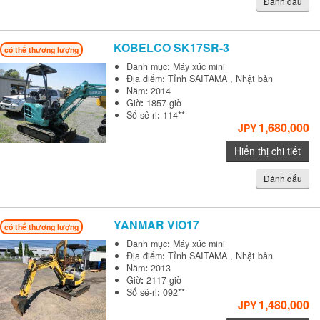
Đánh dấu
KOBELCO
SK17SR-3
có thể thương lượng
Danh mục
:
Máy xúc mini
Địa điểm
:
Tỉnh SAITAMA , Nhật bản
Năm
:
2014
Giờ
:
1857 giờ
Số sê-ri
:
114**
1,680,000
JPY
Hiển thị chi tiết
Đánh dấu
YANMAR
VIO17
có thể thương lượng
Danh mục
:
Máy xúc mini
Địa điểm
:
Tỉnh SAITAMA , Nhật bản
Năm
:
2013
Giờ
:
2117 giờ
Số sê-ri
:
092**
1,480,000
JPY