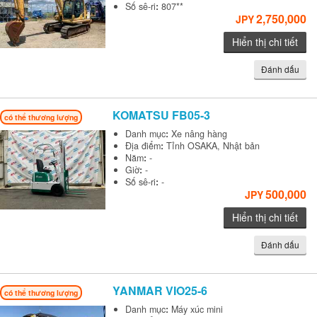
Số sê-ri
:
807**
2,750,000
JPY
Hiển thị chi tiết
Đánh dấu
KOMATSU
FB05-3
có thể thương lượng
Danh mục
:
Xe nâng hàng
Địa điểm
:
Tỉnh OSAKA, Nhật bản
Năm
:
-
Giờ
:
-
Số sê-ri
:
-
500,000
JPY
Hiển thị chi tiết
Đánh dấu
YANMAR
VIO25-6
có thể thương lượng
Danh mục
:
Máy xúc mini