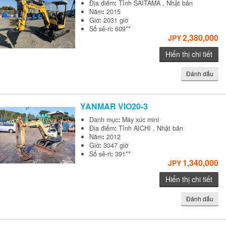
Địa điểm
:
Tỉnh SAITAMA , Nhật bản
Năm
:
2015
Giờ
:
2031 giờ
Số sê-ri
:
609**
2,380,000
JPY
Hiển thị chi tiết
Đánh dấu
YANMAR
VIO20-3
Danh mục
:
Máy xúc mini
Địa điểm
:
Tỉnh AICHI , Nhật bản
Năm
:
2012
Giờ
:
3047 giờ
Số sê-ri
:
391**
1,340,000
JPY
Hiển thị chi tiết
Đánh dấu