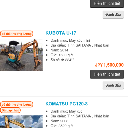
Hiển thị chi tiết
Đánh dấu
KUBOTA
U-17
có thể thương lượng
Danh mục
:
Máy xúc mini
Địa điểm
:
Tỉnh SAITAMA , Nhật bản
Năm
:
2014
Giờ
:
1600 giờ
Số sê-ri
:
224**
1,500,000
JPY
Hiển thị chi tiết
Đánh dấu
KOMATSU
PC120-8
có thể thương lượng
Đã cập nhật
Danh mục
:
Máy xúc
Địa điểm
:
Tỉnh SAITAMA , Nhật bản
Năm
:
2008
Giờ
:
8529 giờ