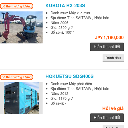
KUBOTA
RX-203S
có thể thương lượng
Danh mục
:
Máy xúc mini
Địa điểm
:
Tỉnh SAITAMA , Nhật bản
Năm
:
2006
Giờ
:
2399 giờ
Số sê-ri
:
100**
1,180,000
JPY
Hiển thị chi tiết
Đánh dấu
HOKUETSU
SDG400S
có thể thương lượng
Danh mục
:
Máy phát điện
Địa điểm
:
Tỉnh SAITAMA , Nhật bản
Năm
:
2012
Giờ
:
1170 giờ
Số sê-ri
:
-
Hỏi về giá
Hiển thị chi tiết