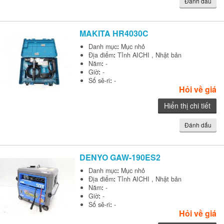
Đánh dấu
MAKITA
HR4030C
Danh mục
:
Mục nhỏ
Địa điểm
:
Tỉnh AICHI , Nhật bản
Năm
:
-
Giờ
:
-
Số sê-ri
:
-
Hỏi về giá
Hiển thị chi tiết
Đánh dấu
DENYO
GAW-190ES2
Danh mục
:
Mục nhỏ
Địa điểm
:
Tỉnh AICHI , Nhật bản
Năm
:
-
Giờ
:
-
Số sê-ri
:
-
Hỏi về giá