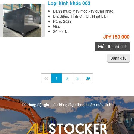
Loại hình khác
003
Danh mục
:
Máy móc xây dựng khác
Địa điểm
:
Tỉnh GIFU , Nhật bản
Năm
:
2023
Giờ
:
-
Số sê-ri
:
-
150,000
JPY
Hiển thị chi tiết
Đánh dấu
<<
1
2
3
>>
Dễ dàng đặt giá thầu bằng điện thoại hoặc máy tính.