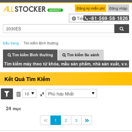
Đăng ký miễn phí
Đăng nhập
81
569
58
1826
Tiếng Việt
+
-
-
-
Tìm
Đầu trang
Tìm kiếm Bình thường
Tìm kiếm Bình thường
Tìm kiếm So sánh
Tìm kiếm máy theo từ khóa, mẫu sản phẩm, nhà sản xuất, v.v.
Kết Quả Tìm Kiếm
Search conditions
các mục mỗi trang
Sắp xếp theo
24
mục
<<
1
2
3
>>