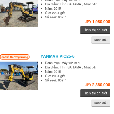
Địa điểm
:
Tỉnh SAITAMA , Nhật bản
Năm
:
2015
Giờ
:
2231 giờ
Số sê-ri
:
609**
1,980,000
JPY
Hiển thị chi tiết
Đánh dấu
YANMAR
VIO25-6
có thể thương lượng
Danh mục
:
Máy xúc mini
Địa điểm
:
Tỉnh SAITAMA , Nhật bản
Năm
:
2015
Giờ
:
2031 giờ
Số sê-ri
:
609**
2,380,000
JPY
Hiển thị chi tiết
Đánh dấu