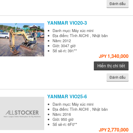
Đánh dấu
YANMAR
VIO20-3
Danh mục
:
Máy xúc mini
Địa điểm
:
Tỉnh AICHI , Nhật bản
Năm
:
2012
Giờ
:
3047 giờ
Số sê-ri
:
391**
1,340,000
JPY
Hiển thị chi tiết
Đánh dấu
YANMAR
VIO25-6
Danh mục
:
Máy xúc mini
Địa điểm
:
Tỉnh AICHI , Nhật bản
Năm
:
2016
Giờ
:
950 giờ
Số sê-ri
:
6F0**
2,770,000
JPY