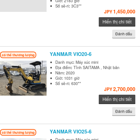
Giờ
:
2183 giờ
Số sê-ri
:
3C3**
1,450,000
JPY
Hiển thị chi tiết
Đánh dấu
YANMAR
VIO20-6
có thể thương lượng
Danh mục
:
Máy xúc mini
Địa điểm
:
Tỉnh SAITAMA , Nhật bản
Năm
:
2020
Giờ
:
1031 giờ
Số sê-ri
:
630**
2,700,000
JPY
Hiển thị chi tiết
Đánh dấu
YANMAR
VIO25-6
có thể thương lượng
Danh mục
:
Máy xúc mini