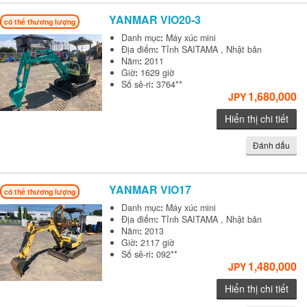
YANMAR
VIO20-3
có thể thương lượng
Danh mục
:
Máy xúc mini
Địa điểm
:
Tỉnh SAITAMA , Nhật bản
Năm
:
2011
Giờ
:
1629 giờ
Số sê-ri
:
3764**
1,680,000
JPY
Hiển thị chi tiết
Đánh dấu
YANMAR
VIO17
có thể thương lượng
Danh mục
:
Máy xúc mini
Địa điểm
:
Tỉnh SAITAMA , Nhật bản
Năm
:
2013
Giờ
:
2117 giờ
Số sê-ri
:
092**
1,480,000
JPY
Hiển thị chi tiết