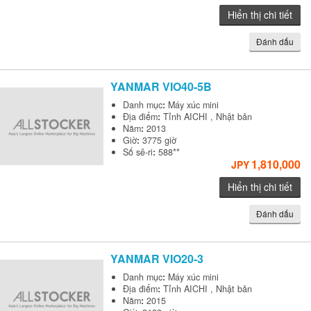
Hiển thị chi tiết
Đánh dấu
YANMAR
VIO40-5B
Danh mục
:
Máy xúc mini
Địa điểm
:
Tỉnh AICHI , Nhật bản
Năm
:
2013
Giờ
:
3775 giờ
Số sê-ri
:
588**
1,810,000
JPY
Hiển thị chi tiết
Đánh dấu
YANMAR
VIO20-3
Danh mục
:
Máy xúc mini
Địa điểm
:
Tỉnh AICHI , Nhật bản
Năm
:
2015