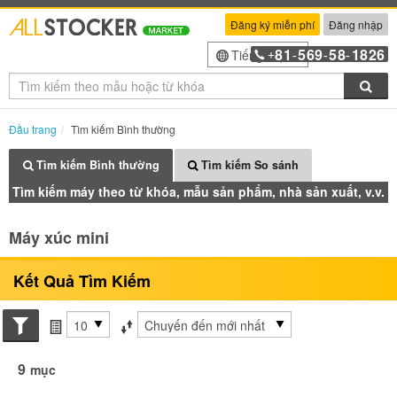
Đăng ký miễn phí
Đăng nhập
81
569
58
1826
Tiếng Việt
+
-
-
-
Tìm
Đầu trang
Tìm kiếm Bình thường
Tìm kiếm Bình thường
Tìm kiếm So sánh
Tìm kiếm máy theo từ khóa, mẫu sản phẩm, nhà sản xuất, v.v.
Máy xúc mini
Kết Quả Tìm Kiếm
Search conditions
các mục mỗi trang
Sắp xếp theo
9
mục