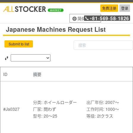
免费注册
登录
81
569
58
1826
简体中文
+
-
-
-
Japanese Machines Request List
Submit to list
ID
摘要
分类
:
ホイールローダー
出厂年份
:
2007～
#Ja0327
厂家
:
問わず
工作时间
:
1000～
型号
:
20～25
等级
:
2tクラス