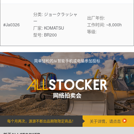
分类
:
ジョークラッシャ
出厂年份
:
ー
#Ja0326
工作时间
:
~8,000h
厂家
:
KOMATSU
等级
:
型号
:
BR200
简单轻松的从智能手机或电脑参加投标
网络拍卖会
关于详情，请点击
每个月两次，源源不断出品期限限定商品！