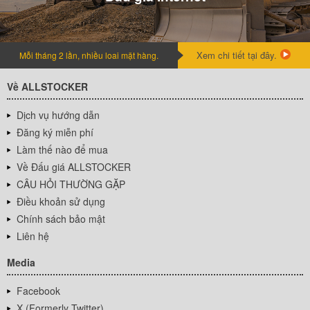
Xem chi tiết tại đây.
Mỗi tháng 2 lần, nhiều loai mặt hàng.
Về ALLSTOCKER
Dịch vụ hướng dẫn
Đăng ký miễn phí
Làm thế nào để mua
Về Đấu giá ALLSTOCKER
CÂU HỎI THƯỜNG GẶP
Điều khoản sử dụng
Chính sách bảo mật
Liên hệ
Media
Facebook
X (Formerly Twitter)