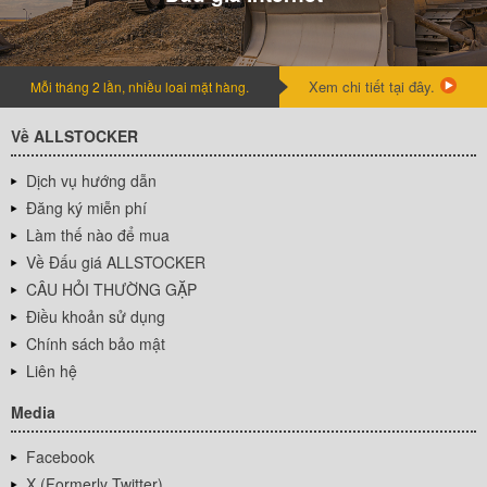
Xem chi tiết tại đây.
Mỗi tháng 2 lần, nhiều loai mặt hàng.
Về ALLSTOCKER
Dịch vụ hướng dẫn
Đăng ký miễn phí
Làm thế nào để mua
Về Đấu giá ALLSTOCKER
CÂU HỎI THƯỜNG GẶP
Điều khoản sử dụng
Chính sách bảo mật
Liên hệ
Media
Facebook
X (Formerly Twitter)