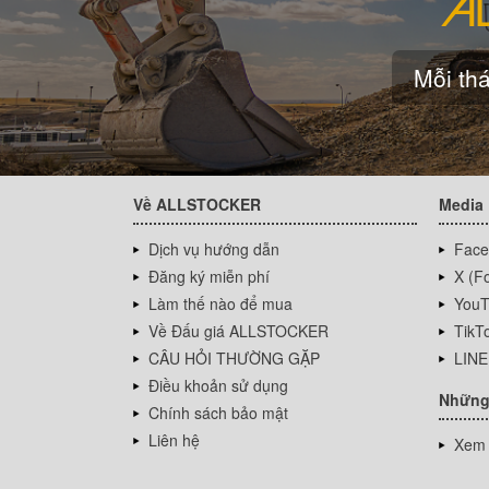
Mỗi thá
Về ALLSTOCKER
Media
Dịch vụ hướng dẫn
Face
Đăng ký miễn phí
X (Fo
Làm thế nào để mua
YouT
Về Đấu giá ALLSTOCKER
TikT
CÂU HỎI THƯỜNG GẶP
LINE
Điều khoản sử dụng
Những
Chính sách bảo mật
Liên hệ
Xem 