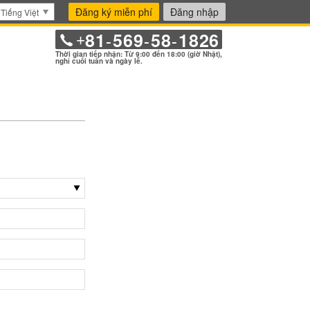
Đăng ký miễn phí
Đăng nhập
Tiếng Việt
81
569
58
1826
+
-
-
-
Thời gian tiếp nhận: Từ 9:00 đến 18:00 (giờ Nhật),
nghỉ cuối tuần và ngày lễ.