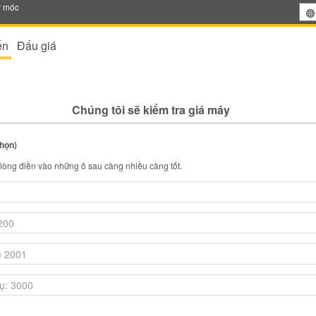
y móc
ến
Đấu giá
Chúng tôi sẽ kiểm tra giá máy
chọn)
i lòng điền vào những ô sau càng nhiều càng tốt.
n