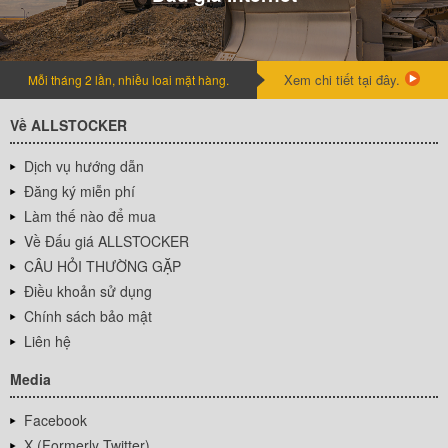
Xem chi tiết tại đây.
Mỗi tháng 2 lần, nhiều loai mặt hàng.
Về ALLSTOCKER
Dịch vụ hướng dẫn
Đăng ký miễn phí
Làm thế nào để mua
Về Đấu giá ALLSTOCKER
CÂU HỎI THƯỜNG GẶP
Điều khoản sử dụng
Chính sách bảo mật
Liên hệ
Media
Facebook
X (Formerly Twitter)