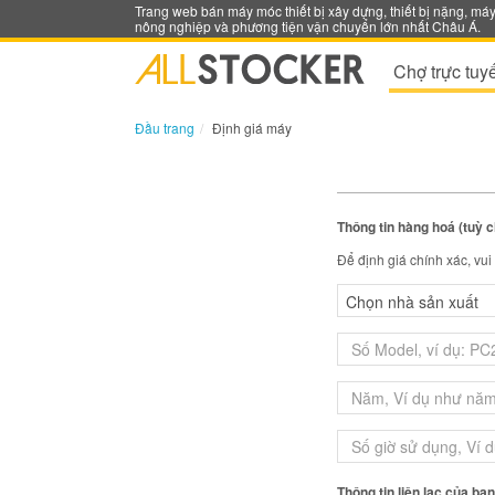
Trang web bán máy móc thiết bị xây dựng, thiết bị nặng, má
nông nghiệp và phương tiện vận chuyển lớn nhất Châu Á.
Chợ trực tuy
Đầu trang
Định giá máy
Thông tin hàng hoá (tuỳ 
Để định giá chính xác, vu
Thông tin liên lạc của bạ