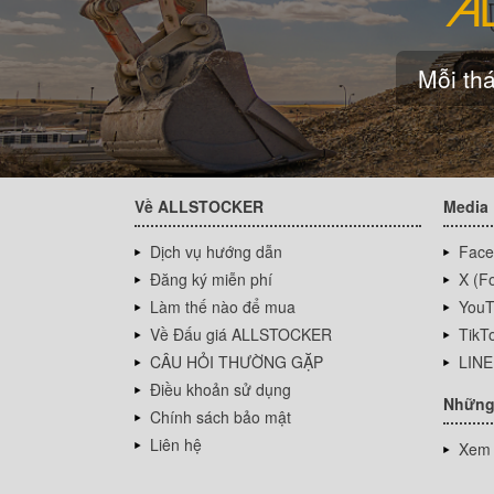
Mỗi thá
Về ALLSTOCKER
Media
Dịch vụ hướng dẫn
Face
Đăng ký miễn phí
X (Fo
Làm thế nào để mua
YouT
Về Đấu giá ALLSTOCKER
TikT
CÂU HỎI THƯỜNG GẶP
LINE
Điều khoản sử dụng
Những
Chính sách bảo mật
Liên hệ
Xem 