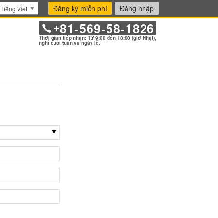
Đăng ký miễn phí
Đăng nhập
Tiếng Việt
81
569
58
1826
+
-
-
-
Thời gian tiếp nhận: Từ 9:00 đến 18:00 (giờ Nhật),
nghỉ cuối tuần và ngày lễ.