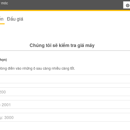
y móc
ến
Đấu giá
Chúng tôi sẽ kiểm tra giá máy
chọn)
i lòng điền vào những ô sau càng nhiều càng tốt.
n