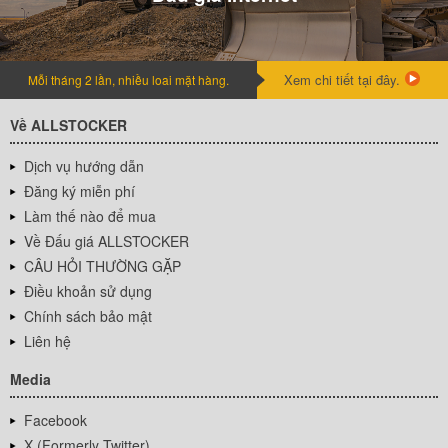
Xem chi tiết tại đây.
Mỗi tháng 2 lần, nhiều loai mặt hàng.
Về ALLSTOCKER
Dịch vụ hướng dẫn
Đăng ký miễn phí
Làm thế nào để mua
Về Đấu giá ALLSTOCKER
CÂU HỎI THƯỜNG GẶP
Điều khoản sử dụng
Chính sách bảo mật
Liên hệ
Media
Facebook
X (Formerly Twitter)