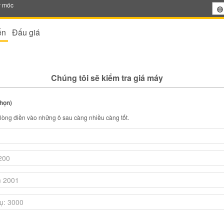
y móc
ến
Đấu giá
Chúng tôi sẽ kiểm tra giá máy
chọn)
i lòng điền vào những ô sau càng nhiều càng tốt.
n