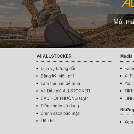
Mỗi thá
Về ALLSTOCKER
Media
Dịch vụ hướng dẫn
Face
Đăng ký miễn phí
X (Fo
Làm thế nào để mua
YouT
Về Đấu giá ALLSTOCKER
TikT
CÂU HỎI THƯỜNG GẶP
LINE
Điều khoản sử dụng
Những
Chính sách bảo mật
Liên hệ
Xem 