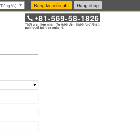
Đăng ký miễn phí
Đăng nhập
Tiếng Việt
81
569
58
1826
+
-
-
-
Thời gian tiếp nhận: Từ 9:00 đến 18:00 (giờ Nhật),
nghỉ cuối tuần và ngày lễ.