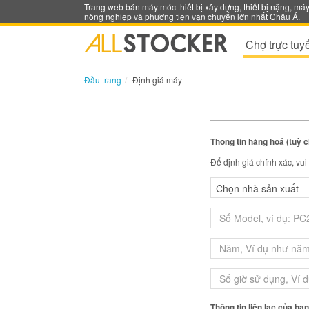
Trang web bán máy móc thiết bị xây dựng, thiết bị nặng, má
nông nghiệp và phương tiện vận chuyển lớn nhất Châu Á.
Chợ trực tuy
Đầu trang
Định giá máy
Thông tin hàng hoá (tuỳ 
Để định giá chính xác, vu
Thông tin liên lạc của bạ